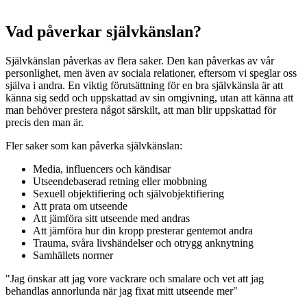
Vad påverkar självkänslan?
Självkänslan påverkas av flera saker. Den kan påverkas av vår
personlighet, men även av sociala relationer, eftersom vi speglar oss
själva i andra. En viktig förutsättning för en bra självkänsla är att
känna sig sedd och uppskattad av sin omgivning, utan att känna att
man behöver prestera något särskilt, att man blir uppskattad för
precis den man är.
Fler saker som kan påverka självkänslan:
Media, influencers och kändisar
Utseendebaserad retning eller mobbning
Sexuell objektifiering och självobjektifiering
Att prata om utseende
Att jämföra sitt utseende med andras
Att jämföra hur din kropp presterar gentemot andra
Trauma, svåra livshändelser och otrygg anknytning
Samhällets normer
"Jag önskar att jag vore vackrare och smalare och vet att jag
behandlas annorlunda när jag fixat mitt utseende mer"