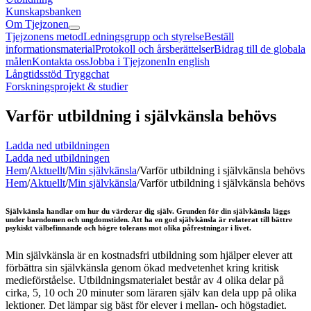
Kunskapsbanken
Om Tjejzonen
Tjejzonens metod
Ledningsgrupp och styrelse
Beställ
informationsmaterial
Protokoll och årsberättelser
Bidrag till de globala
målen
Kontakta oss
Jobba i Tjejzonen
In english
Långtidsstöd Tryggchat
Forskningsprojekt & studier
Varför utbildning i självkänsla behövs
Ladda ned utbildningen
Ladda ned utbildningen
Hem
/
Aktuellt
/
Min självkänsla
/
Varför utbildning i självkänsla behövs
Hem
/
Aktuellt
/
Min självkänsla
/
Varför utbildning i självkänsla behövs
Självkänsla handlar om hur du värderar dig själv. Grunden för din självkänsla läggs
under barndomen och ungdomstiden. Att ha en god självkänsla är relaterat till bättre
psykiskt välbefinnande och högre tolerans mot olika påfrestningar i livet.
Min självkänsla är en kostnadsfri utbildning som hjälper elever att
förbättra sin självkänsla genom ökad medvetenhet kring kritisk
medieförståelse. Utbildningsmaterialet
består av 4 olika delar på
cirka, 5, 10 och 20 minuter som läraren själv kan dela upp på olika
lektioner. Det
lämpar sig bäst för elever i mellan- och högstadiet.