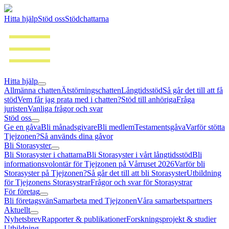
Hitta hjälp
Stöd oss
Stödchattarna
Hitta hjälp
Allmänna chatten
Ätstörningschatten
Långtidsstöd
Så går det till att få
stöd
Vem får jag prata med i chatten?
Stöd till anhöriga
Fråga
juristen
Vanliga frågor och svar
Stöd oss
Ge en gåva
Bli månadsgivare
Bli medlem
Testamentsgåva
Varför stötta
Tjejzonen?
Så används dina gåvor
Bli Storasyster
Bli Storasyster i chattarna
Bli Storasyster i vårt långtidsstöd
Bli
informationsvolontär för Tjejzonen på Vårruset 2026
Varför bli
Storasyster på Tjejzonen?
Så går det till att bli Storasyster
Utbildning
för Tjejzonens Storasystrar
Frågor och svar för Storasystrar
För företag
Bli företagsvän
Samarbeta med Tjejzonen
Våra samarbetspartners
Aktuellt
Nyhetsbrev
Rapporter & publikationer
Forskningsprojekt & studier
Utbildning