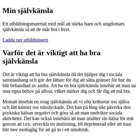
Min självkänsla
Ett utbildningsmaterial med mål att stärka barn och ungdomars
självkänsla så att de mår bra i livet.
Ladda ner utbildningen
Varför det är viktigt att ha bra
självkänsla
Det är viktigt att ha bra självkänsla då det hjälper dig i sociala
sammanhang och gör det lättare för dig att sätta gränser för hur du
blir behandlad av andra. Att ha en bra självkänsla innebär att man tar
sina egna behov på allvar, vilket stärker dig och får dig att må bra.
Motsatt innebär en svag självkänsla att vi ofta kritiserar oss själva
och lätt känner oss misslyckade. Det kan på lång sikt påverka den
psykiska hälsan negativt och göra så att man undviker sociala
aktiviteter. Det kan också innebära att man utsätter sin hälsa för risk
genom att t.ex. utveckla en ätstörning, bli deprimerad eller att man
blir mer mottaglig för att gå in i ett missbruk.