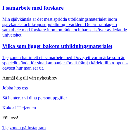
I samarbete med forskare
Min självkänsla är det mest spridda utbildningsmaterialet inom
självkänsla och kroppsuppfattning i världen. Det är framtaget i
samarbete med forskare inom området och har setts över av ledande
universitet.
Vilka som ligger bakom utbildningsmaterialet
Tjejzonen har inlett ett samarbete med Dove, ett varumärke som är
speciellt kända för sina kampanjer för att främja kärlek till kroppen –
oavsett hur man ser ut.
Anmäl dig till vårt nyhetsbrev
Jobba hos oss
Så hanterar vi dina personuppgifter
Kakor i Tjejzonen
Följ oss!
Tjejzonen på Instagram