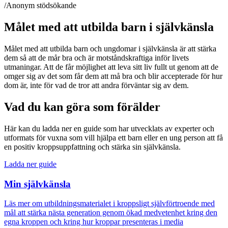
/Anonym stödsökande
Målet med att utbilda barn i självkänsla
Målet med att utbilda barn och ungdomar i självkänsla är att stärka
dem så att de mår bra och är motståndskraftiga inför livets
utmaningar. Att de får möjlighet att leva sitt liv fullt ut genom att de
omger sig av det som får dem att må bra och blir accepterade för hur
dom är, inte för vad de tror att andra förväntar sig av dem.
Vad du kan göra som förälder
Här kan du ladda ner en guide som har utvecklats av experter och
utformats för vuxna som vill hjälpa ett barn eller en ung person att få
en positiv kroppsuppfattning och stärka sin självkänsla.
Ladda ner guide
Min självkänsla
Läs mer om utbildningsmaterialet i kroppsligt självförtroende med
mål att stärka nästa generation genom ökad medvetenhet kring den
egna kroppen och kring hur kroppar presenteras i media