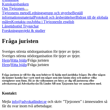
Kunskapsbanken
Om Tjejzonen
Tjejzonens metod
Ledningsgrupp och styrelse
Beställ
informationsmaterial
Protokoll och årsberättelser
Bidrag till de globala
målen
Kontakta oss
Jobba i Tjejzonen
In english
Långtidsstöd Tryggchat
Forskningsprojekt & studier
Fråga juristen
Sveriges största stödorganisation för tjejer av tjejer.
Sveriges största stödorganisation för tjejer av tjejer.
Hem
/
Hitta hjälp
/
Fråga juristen
Hem
/
Hitta hjälp
/
Fråga juristen
Fråga juristen är till för dig som behöver få hjälp med juridiska frågor. Du eller någon
du känner kanske har varit med om något som inte känns okej och undrar vilka
rättigheter som finns. Då är du välkommen att höra av dig till juristerna eller
advokaterna på Advokatbyrån Ek Linder AB som Tjejzonen har ett samarbete med.
Kontakt:
Mejla
info@advokatlinder.se
och skriv ”Tjejzonen” i ämnesraden så
får du svar inom två arbetsdagar.