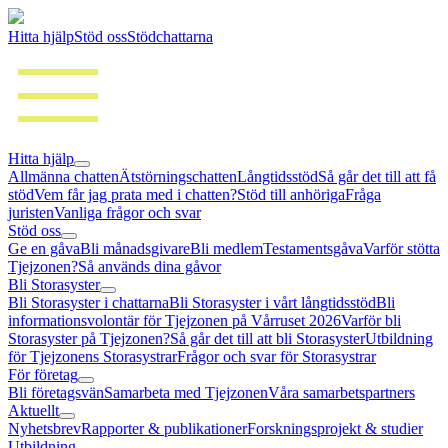
Hitta hjälp
Stöd oss
Stödchattarna
Hitta hjälp
Allmänna chatten
Ätstörningschatten
Långtidsstöd
Så går det till att få
stöd
Vem får jag prata med i chatten?
Stöd till anhöriga
Fråga
juristen
Vanliga frågor och svar
Stöd oss
Ge en gåva
Bli månadsgivare
Bli medlem
Testamentsgåva
Varför stötta
Tjejzonen?
Så används dina gåvor
Bli Storasyster
Bli Storasyster i chattarna
Bli Storasyster i vårt långtidsstöd
Bli
informationsvolontär för Tjejzonen på Vårruset 2026
Varför bli
Storasyster på Tjejzonen?
Så går det till att bli Storasyster
Utbildning
för Tjejzonens Storasystrar
Frågor och svar för Storasystrar
För företag
Bli företagsvän
Samarbeta med Tjejzonen
Våra samarbetspartners
Aktuellt
Nyhetsbrev
Rapporter & publikationer
Forskningsprojekt & studier
Utbildning