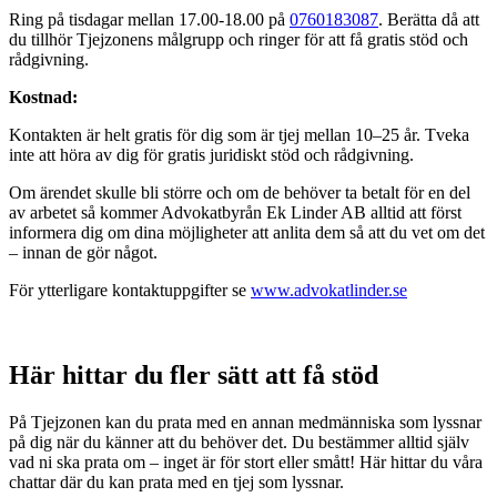
Ring på tisdagar mellan 17.00-18.00 på
0760183087
. Berätta då att
du tillhör Tjejzonens målgrupp och ringer för att få gratis stöd och
rådgivning.
Kostnad:
Kontakten är helt gratis för dig som är tjej mellan 10–25 år. Tveka
inte att höra av dig för gratis juridiskt stöd och rådgivning.
Om ärendet skulle bli större och om de behöver ta betalt för en del
av arbetet så kommer Advokatbyrån Ek Linder AB alltid att först
informera dig om dina möjligheter att anlita dem så att du vet om det
– innan de gör något.
För ytterligare kontaktuppgifter se
www.advokatlinder.se
Här hittar du fler sätt att få stöd
På Tjejzonen kan du prata med en annan medmänniska som lyssnar
på dig när du känner att du behöver det. Du bestämmer alltid själv
vad ni ska prata om – inget är för stort eller smått! Här hittar du våra
chattar där du kan prata med en tjej som lyssnar.