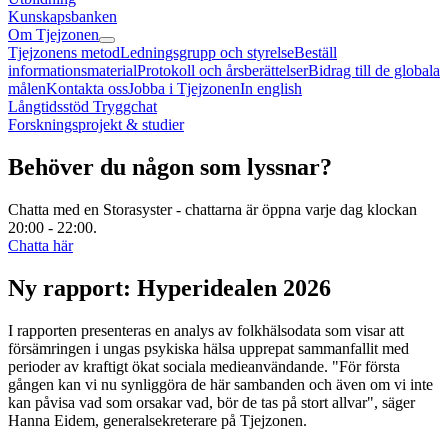
Kunskapsbanken
Om Tjejzonen
Tjejzonens metod
Ledningsgrupp och styrelse
Beställ
informationsmaterial
Protokoll och årsberättelser
Bidrag till de globala
målen
Kontakta oss
Jobba i Tjejzonen
In english
Långtidsstöd Tryggchat
Forskningsprojekt & studier
Behöver du någon som lyssnar?
Chatta med en Storasyster - chattarna är öppna varje dag klockan
20:00 - 22:00.
Chatta här
Ny rapport: Hyperidealen 2026
I rapporten presenteras en analys av folkhälsodata som visar att
försämringen i ungas psykiska hälsa upprepat sammanfallit med
perioder av kraftigt ökat sociala medieanvändande. "För första
gången kan vi nu synliggöra de här sambanden och även om vi inte
kan påvisa vad som orsakar vad, bör de tas på stort allvar", säger
Hanna Eidem, generalsekreterare på Tjejzonen.