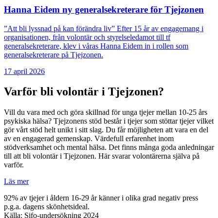
Hanna Eidem ny generalsekreterare för Tjejzonen
”Att bli lyssnad på kan förändra liv” Efter 15 år av engagemang i
organisationen, från volontär och styrelseledamot till tf
generalsekreterare, klev i våras Hanna Eidem in i rollen som
generalsekreterare på Tjejzonen.
17 ‪april‬ 2026
Varför bli volontär i Tjejzonen?
Vill du vara med och göra skillnad för unga tjejer mellan 10-25 års
psykiska hälsa? Tjejzonens stöd består i tjejer som stöttar tjejer vilket
gör vårt stöd helt unikt i sitt slag. Du får möjligheten att vara en del
av en engagerad gemenskap. Värdefull erfarenhet inom
stödverksamhet och mental hälsa. Det finns många goda anledningar
till att bli volontär i Tjejzonen. Här svarar volontärerna själva på
varför.
Läs mer
92% av tjejer i åldern 16-29 år känner i olika grad negativ press
p.g.a. dagens skönhetsideal.
Källa: Sifo-undersökning 2024