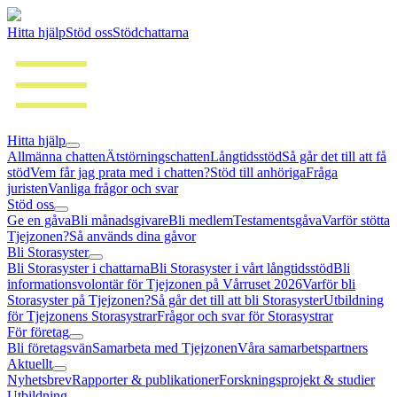
Hitta hjälp
Stöd oss
Stödchattarna
Hitta hjälp
Allmänna chatten
Ätstörningschatten
Långtidsstöd
Så går det till att få
stöd
Vem får jag prata med i chatten?
Stöd till anhöriga
Fråga
juristen
Vanliga frågor och svar
Stöd oss
Ge en gåva
Bli månadsgivare
Bli medlem
Testamentsgåva
Varför stötta
Tjejzonen?
Så används dina gåvor
Bli Storasyster
Bli Storasyster i chattarna
Bli Storasyster i vårt långtidsstöd
Bli
informationsvolontär för Tjejzonen på Vårruset 2026
Varför bli
Storasyster på Tjejzonen?
Så går det till att bli Storasyster
Utbildning
för Tjejzonens Storasystrar
Frågor och svar för Storasystrar
För företag
Bli företagsvän
Samarbeta med Tjejzonen
Våra samarbetspartners
Aktuellt
Nyhetsbrev
Rapporter & publikationer
Forskningsprojekt & studier
Utbildning