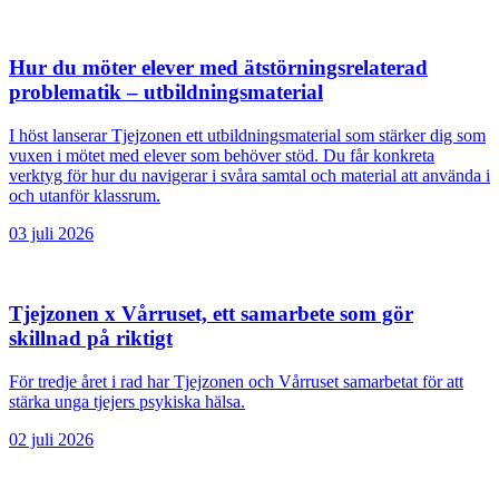
Hur du möter elever med ätstörningsrelaterad
problematik – utbildningsmaterial
I höst lanserar Tjejzonen ett utbildningsmaterial som stärker dig som
vuxen i mötet med elever som behöver stöd. Du får konkreta
verktyg för hur du navigerar i svåra samtal och material att använda i
och utanför klassrum.
03 ‪juli‬ 2026
Tjejzonen x Vårruset, ett samarbete som gör
skillnad på riktigt
För tredje året i rad har Tjejzonen och Vårruset samarbetat för att
stärka unga tjejers psykiska hälsa.
02 ‪juli‬ 2026