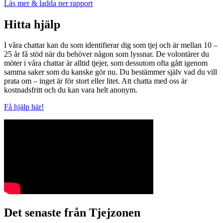
Läs mer & ladda ner rapport
Hitta hjälp
I våra chattar kan du som identifierar dig som tjej och är mellan 10 –
25 år få stöd när du behöver någon som lyssnar. De volontärer du
möter i våra chattar är alltid tjejer, som dessutom ofta gått igenom
samma saker som du kanske gör nu. Du bestämmer själv vad du vill
prata om – inget är för stort eller litet. Att chatta med oss är
kostnadsfritt och du kan vara helt anonym.
Få hjälp här!
Det senaste från Tjejzonen