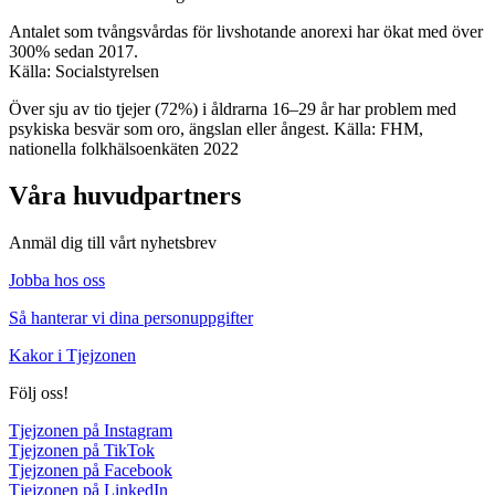
Antalet som tvångsvårdas för livshotande anorexi har ökat med över
300% sedan 2017.
Källa: Socialstyrelsen
Över sju av tio tjejer (72%) i åldrarna 16–29 år har problem med
psykiska besvär som oro, ängslan eller ångest. Källa: FHM,
nationella folkhälsoenkäten 2022
Våra huvudpartners
Anmäl dig till vårt nyhetsbrev
Jobba hos oss
Så hanterar vi dina personuppgifter
Kakor i Tjejzonen
Följ oss!
Tjejzonen på Instagram
Tjejzonen på TikTok
Tjejzonen på Facebook
Tjejzonen på LinkedIn