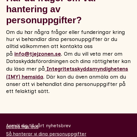
hantering av
personuppgifter?
Om du har några frågor eller funderingar kring
hur vi behandlar dina personuppgifter är du
alltid välkommen att kontakta oss
på
info@tjejzonen.se
. Om du vill veta mer om
Dataskyddsförordningen och dina rättigheter kan
du läsa mer på
Integritetsskyddsmyndighetens
(IMY) hemsida
. Där kan du även anmäla om du
anser att vi behandlat dina personuppgifter på
ett felaktigt sätt.
Anmäl dig till vårt nyhetsbrev
Jobba hos oss
Så hanterar vi dina personuppgifter