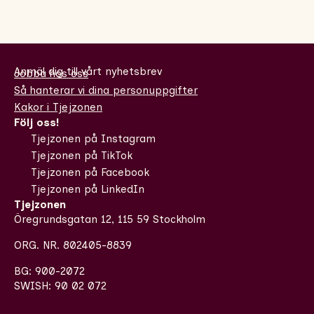
Anmäl dig till vårt nyhetsbrev
Jobba hos oss
Så hanterar vi dina personuppgifter
Kakor i Tjejzonen
Följ oss!
Tjejzonen på Instagram
Tjejzonen på TikTok
Tjejzonen på Facebook
Tjejzonen på LinkedIn
Tjejzonen
Öregrundsgatan 12, 115 59 Stockholm
ORG. NR. 802405-8839
BG: 900-2072
SWISH: 90 02 072