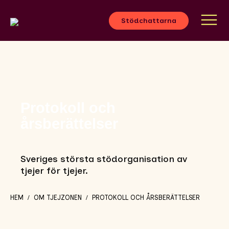
Stödchattarna
Protokoll och
årsberättelser
Sveriges största stödorganisation av
tjejer för tjejer.
HEM
OM TJEJZONEN
PROTOKOLL OCH ÅRSBERÄTTELSER
/
/