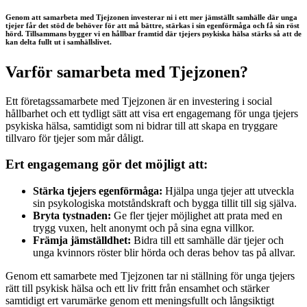
Genom att samarbeta med Tjejzonen investerar ni i ett mer jämställt samhälle där unga
tjejer får det stöd de behöver för att må bättre, stärkas i sin egenförmåga och få sin röst
hörd. Tillsammans bygger vi en hållbar framtid där tjejers psykiska hälsa stärks så att de
kan delta fullt ut i samhällslivet.
Varför samarbeta med Tjejzonen?
Ett företagssamarbete med Tjejzonen är en investering i social
hållbarhet och ett tydligt sätt att visa ert engagemang för unga tjejers
psykiska hälsa, samtidigt som ni bidrar till att skapa en tryggare
tillvaro för tjejer som mår dåligt.
Ert engagemang gör det möjligt att:
Stärka tjejers egenförmåga:
Hjälpa unga tjejer att utveckla
sin psykologiska motståndskraft och bygga tillit till sig själva.
Bryta tystnaden:
Ge fler tjejer möjlighet att prata med en
trygg vuxen, helt anonymt och på sina egna villkor.
Främja jämställdhet:
Bidra till ett samhälle där tjejer och
unga kvinnors röster blir hörda och deras behov tas på allvar.
Genom ett samarbete med Tjejzonen tar ni ställning för unga tjejers
rätt till psykisk hälsa och ett liv fritt från ensamhet och stärker
samtidigt ert varumärke genom ett meningsfullt och långsiktigt