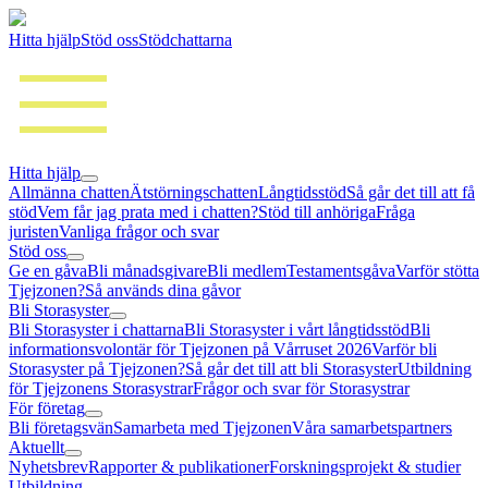
Hitta hjälp
Stöd oss
Stödchattarna
Hitta hjälp
Allmänna chatten
Ätstörningschatten
Långtidsstöd
Så går det till att få
stöd
Vem får jag prata med i chatten?
Stöd till anhöriga
Fråga
juristen
Vanliga frågor och svar
Stöd oss
Ge en gåva
Bli månadsgivare
Bli medlem
Testamentsgåva
Varför stötta
Tjejzonen?
Så används dina gåvor
Bli Storasyster
Bli Storasyster i chattarna
Bli Storasyster i vårt långtidsstöd
Bli
informationsvolontär för Tjejzonen på Vårruset 2026
Varför bli
Storasyster på Tjejzonen?
Så går det till att bli Storasyster
Utbildning
för Tjejzonens Storasystrar
Frågor och svar för Storasystrar
För företag
Bli företagsvän
Samarbeta med Tjejzonen
Våra samarbetspartners
Aktuellt
Nyhetsbrev
Rapporter & publikationer
Forskningsprojekt & studier
Utbildning