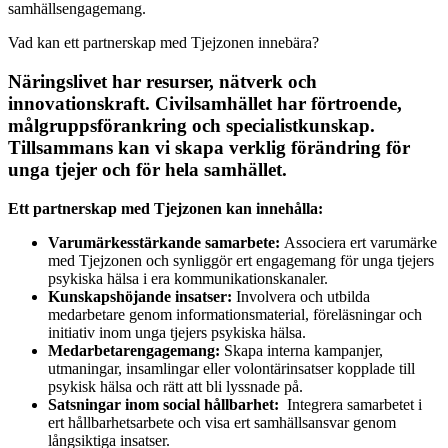
samhällsengagemang.
Vad kan ett partnerskap med Tjejzonen innebära?
Näringslivet har resurser, nätverk och
innovationskraft. Civilsamhället har förtroende,
målgruppsförankring och specialistkunskap.
Tillsammans kan vi skapa verklig förändring för
unga tjejer och för hela samhället.
Ett partnerskap med Tjejzonen kan innehålla:
Varumärkesstärkande samarbete:
Associera ert varumärke
med Tjejzonen och synliggör ert engagemang för unga tjejers
psykiska hälsa i era kommunikationskanaler.
Kunskapshöjande insatser:
Involvera och utbilda
medarbetare genom informationsmaterial, föreläsningar och
initiativ inom unga tjejers psykiska hälsa.
Medarbetarengagemang:
Skapa interna kampanjer,
utmaningar, insamlingar eller volontärinsatser kopplade till
psykisk hälsa och rätt att bli lyssnade på.
Satsningar inom social hållbarhet:
Integrera samarbetet i
ert hållbarhetsarbete och visa ert samhällsansvar genom
långsiktiga insatser.