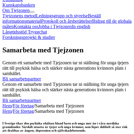
Kunskapsbanken
Om Tjejzonen
Tjejzonens metod
Ledningsgrupp och styrelse
Beställ
informationsmaterial
Protokoll och årsberättelser
Bidrag till de globala
målen
Kontakta oss
Jobba i Tjejzonen
In english
Långtidsstöd Tryggchat
Forskningsprojekt & studier
Samarbeta med Tjejzonen
Genom ett samarbete med Tjejzonen tar ni ställning för unga tjejers
rätt till psykisk hälsa och stärker nästa generations kvinnors plats i
samhället.
Bli samarbetspartner
Genom ett samarbete med Tjejzonen tar ni ställning för unga tjejers
rätt till psykisk hälsa och stärker nästa generations kvinnors plats i
samhället.
Bli samarbetspartner
Hem
/
För företag
/
Samarbeta med Tjejzonen
Hem
/
För företag
/
Samarbeta med Tjejzonen
I Sverige ökar den psykiska ohälsan bland barn och unga mer än i våra nordiska
grannländer. Särskilt utsatta är tjejer och unga kvinnor, som löper dubbelt så stor risk
att drabbas av ångest, depression och självskadebeteende.