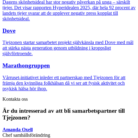
Dagens skönhetsideal har stor negativ påverkan på unga – särskilt
tjejer. Det visar rapporten Hyperidealen 2025, där hela 92 procent av
landets tjejer svarar att de upplever negativ press kopplat till
skönhetsideal.
Dove
Tjejzonen startar samarbetet projekt självkänsla med Dove med mål
att stärka nästa generation genom utbildning i kroppsligt
självförtroende.
Marathongruppen
Vårruset-initiativet inleder ett partnerskap med Tjejzonen för att
främja den kvinnliga folkhälsan då vi ser att fysisk aktivitet och
psykisk hälsa hör ihop.
Kontakta oss
Är du intresserad av att bli samarbetspartner till
Tjejzonen?
Amanda Oxell
Chef samhällsförändring