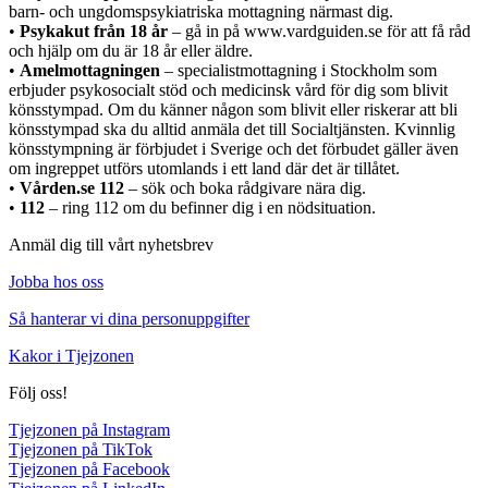
barn- och ungdomspsykiatriska mottagning närmast dig.
•
Psykakut från 18 år
– gå in på www.vardguiden.se för att få råd
och hjälp om du är 18 år eller äldre.
•
Amelmottagningen
– specialistmottagning i Stockholm som
erbjuder psykosocialt stöd och medicinsk vård för dig som blivit
könsstympad. Om du känner någon som blivit eller riskerar att bli
könsstympad ska du alltid anmäla det till Socialtjänsten. Kvinnlig
könsstympning är förbjudet i Sverige och det förbudet gäller även
om ingreppet utförs utomlands i ett land där det är tillåtet.
•
Vården.se 112
– sök och boka rådgivare nära dig.
•
112
– ring 112 om du befinner dig i en nödsituation.
Anmäl dig till vårt nyhetsbrev
Jobba hos oss
Så hanterar vi dina personuppgifter
Kakor i Tjejzonen
Följ oss!
Tjejzonen på Instagram
Tjejzonen på TikTok
Tjejzonen på Facebook