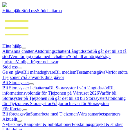
Hitta hjälp
Stöd oss
Stödchattarna
Hitta hjälp
Allmänna chatten
Ätstörningschatten
Långtidsstöd
Så går det till att få
stöd
Vem får jag prata med i chatten?
Stöd till anhöriga
Fråga
juristen
Vanliga frågor och svar
Stöd oss
Ge en gåva
Bli månadsgivare
Bli medlem
Testamentsgåva
Varför stötta
Tjejzonen?
Så används dina gåvor
Bli Storasyster
Bli Storasyster i chattarna
Bli Storasyster i vårt långtidsstöd
Bli
informationsvolontär för Tjejzonen på Vårruset 2026
Varför bli
Storasyster på Tjejzonen?
Så går det till att bli Storasyster
Utbildning
för Tjejzonens Storasystrar
Frågor och svar för Storasystrar
För företag
Bli företagsvän
Samarbeta med Tjejzonen
Våra samarbetspartners
Aktuellt
Nyhetsbrev
Rapporter & publikationer
Forskningsprojekt & studier
Utbildning