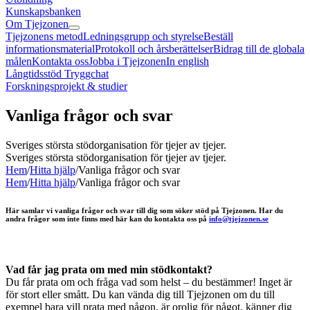
Kunskapsbanken
Om Tjejzonen
Tjejzonens metod
Ledningsgrupp och styrelse
Beställ
informationsmaterial
Protokoll och årsberättelser
Bidrag till de globala
målen
Kontakta oss
Jobba i Tjejzonen
In english
Långtidsstöd Tryggchat
Forskningsprojekt & studier
Vanliga frågor och svar
Sveriges största stödorganisation för tjejer av tjejer.
Sveriges största stödorganisation för tjejer av tjejer.
Hem
/
Hitta hjälp
/
Vanliga frågor och svar
Hem
/
Hitta hjälp
/
Vanliga frågor och svar
Här samlar vi vanliga frågor och svar till dig som söker stöd på Tjejzonen. Har du
andra frågor som inte finns med här kan du kontakta oss på
info@tjejzonen.se
Vad får jag prata om med min stödkontakt?
Du får prata om och fråga vad som helst – du bestämmer! Inget är
för stort eller smått. Du kan vända dig till Tjejzonen om du till
exempel bara vill prata med någon, är orolig för något, känner dig