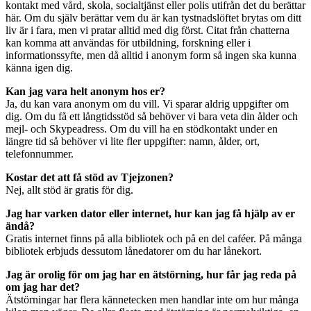
kontakt med vård, skola, socialtjänst eller polis utifrån det du berättar
här. Om du själv berättar vem du är kan tystnadslöftet brytas om ditt
liv är i fara, men vi pratar alltid med dig först. Citat från chatterna
kan komma att användas för utbildning, forskning eller i
informationssyfte, men då alltid i anonym form så ingen ska kunna
känna igen dig.
Kan jag vara helt anonym hos er?
Ja, du kan vara anonym om du vill. Vi sparar aldrig uppgifter om
dig. Om du få ett långtidsstöd så behöver vi bara veta din ålder och
mejl- och Skypeadress. Om du vill ha en stödkontakt under en
längre tid så behöver vi lite fler uppgifter: namn, ålder, ort,
telefonnummer.
Kostar det att få stöd av Tjejzonen?
Nej, allt stöd är gratis för dig.
Jag har varken dator eller internet, hur kan jag få hjälp av er
ändå?
Gratis internet finns på alla bibliotek och på en del caféer. På många
bibliotek erbjuds dessutom lånedatorer om du har lånekort.
Jag är orolig för om jag har en ätstörning, hur får jag reda på
om jag har det?
Ätstörningar har flera kännetecken men handlar inte om hur många