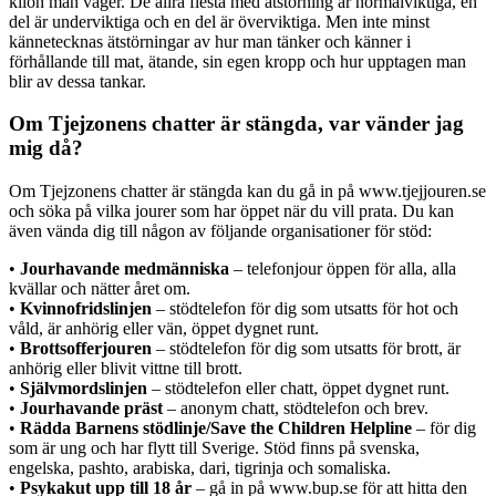
kilon man väger. De allra flesta med ätstörning är normalviktiga, en
del är underviktiga och en del är överviktiga. Men inte minst
kännetecknas ätstörningar av hur man tänker och känner i
förhållande till mat, ätande, sin egen kropp och hur upptagen man
blir av dessa tankar.
Om Tjejzonens chatter är stängda, var vänder jag
mig då?
Om Tjejzonens chatter är stängda kan du gå in på www.tjejjouren.se
och söka på vilka jourer som har öppet när du vill prata. Du kan
även vända dig till någon av följande organisationer för stöd:
•
Jourhavande medmänniska
– telefonjour öppen för alla, alla
kvällar och nätter året om.
•
Kvinnofridslinjen
– stödtelefon för dig som utsatts för hot och
våld, är anhörig eller vän, öppet dygnet runt.
•
Brottsofferjouren
– stödtelefon för dig som utsatts för brott, är
anhörig eller blivit vittne till brott.
•
Självmordslinjen
– stödtelefon eller chatt, öppet dygnet runt.
•
Jourhavande präst
– anonym chatt, stödtelefon och brev.
•
Rädda Barnens stödlinje/Save the Children Helpline
– för dig
som är ung och har flytt till Sverige. Stöd finns på svenska,
engelska, pashto, arabiska, dari, tigrinja och somaliska.
•
Psykakut upp till 18 år
– gå in på www.bup.se för att hitta den