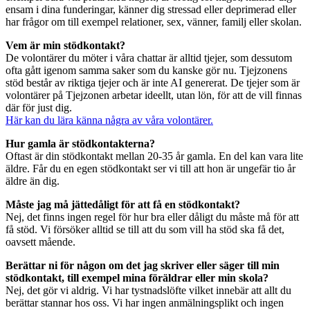
ensam i dina funderingar, känner dig stressad eller deprimerad eller
har frågor om till exempel relationer, sex, vänner, familj eller skolan.
Vem är min stödkontakt?
De volontärer du möter i våra chattar är alltid tjejer, som dessutom
ofta gått igenom samma saker som du kanske gör nu. Tjejzonens
stöd består av riktiga tjejer och är inte AI genererat. De tjejer som är
volontärer på Tjejzonen arbetar ideellt, utan lön, för att de vill finnas
där för just dig.
Här kan du lära känna några av våra volontärer.
Hur gamla är stödkontakterna?
Oftast är din stödkontakt mellan 20-35 år gamla. En del kan vara lite
äldre. Får du en egen stödkontakt ser vi till att hon är ungefär tio år
äldre än dig.
Måste jag må jättedåligt för att få en stödkontakt?
Nej, det finns ingen regel för hur bra eller dåligt du måste må för att
få stöd. Vi försöker alltid se till att du som vill ha stöd ska få det,
oavsett mående.
Berättar ni för någon om det jag skriver eller säger till min
stödkontakt, till exempel mina föräldrar eller min skola?
Nej, det gör vi aldrig. Vi har tystnadslöfte vilket innebär att allt du
berättar stannar hos oss. Vi har ingen anmälningsplikt och ingen