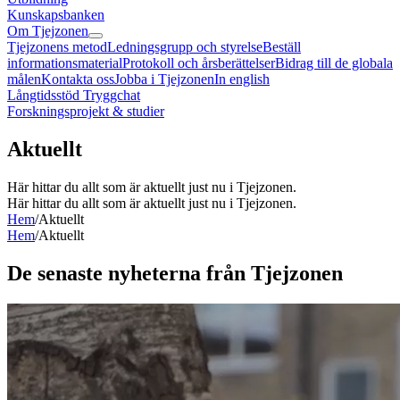
Kunskapsbanken
Om Tjejzonen
Tjejzonens metod
Ledningsgrupp och styrelse
Beställ
informationsmaterial
Protokoll och årsberättelser
Bidrag till de globala
målen
Kontakta oss
Jobba i Tjejzonen
In english
Långtidsstöd Tryggchat
Forskningsprojekt & studier
Aktuellt
Här hittar du allt som är aktuellt just nu i Tjejzonen.
Här hittar du allt som är aktuellt just nu i Tjejzonen.
Hem
/
Aktuellt
Hem
/
Aktuellt
De senaste nyheterna från Tjejzonen