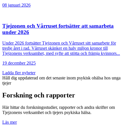
08 ‪januari‬ 2026
Tjejzonen och Vårruset fortsätter att samarbeta
under 2026
Under 2026 fortsätter Tjejzonen och Vårruset sitt samarbete för
tredje året i rad. Vårruset skänker en halv miljon kronor till
Tjejzonens verksamhet, med syfte att stötta och främja kvinnors...
19 ‪december‬ 2025
Ladda fler nyheter
Håll dig uppdaterad om det senaste inom psykisk ohälsa hos unga
tjejer
Forskning och rapporter
Här hittar du forskningsstudier, rapporter och andra skrifter om
Tjejzonens verksamhet och tjejers psykiska hälsa.
Läs mer