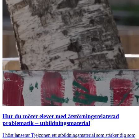
Hur du möter elever med ätstörningsrelaterad
problematik – utbildningsmaterial
I höst lanserar Tjejzonen ett utbildningsmaterial som stärker dig som