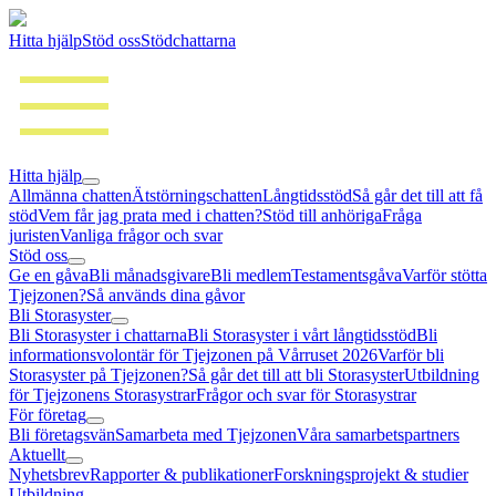
Hitta hjälp
Stöd oss
Stödchattarna
Hitta hjälp
Allmänna chatten
Ätstörningschatten
Långtidsstöd
Så går det till att få
stöd
Vem får jag prata med i chatten?
Stöd till anhöriga
Fråga
juristen
Vanliga frågor och svar
Stöd oss
Ge en gåva
Bli månadsgivare
Bli medlem
Testamentsgåva
Varför stötta
Tjejzonen?
Så används dina gåvor
Bli Storasyster
Bli Storasyster i chattarna
Bli Storasyster i vårt långtidsstöd
Bli
informationsvolontär för Tjejzonen på Vårruset 2026
Varför bli
Storasyster på Tjejzonen?
Så går det till att bli Storasyster
Utbildning
för Tjejzonens Storasystrar
Frågor och svar för Storasystrar
För företag
Bli företagsvän
Samarbeta med Tjejzonen
Våra samarbetspartners
Aktuellt
Nyhetsbrev
Rapporter & publikationer
Forskningsprojekt & studier
Utbildning