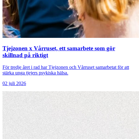
Tjejzonen x Vårruset, ett samarbete som gör
skillnad på riktigt
För tredje året i rad har Tjejzonen och Vårruset samarbetat för att
stärka unga tjejers psykiska hälsa.
02 ‪juli‬ 2026