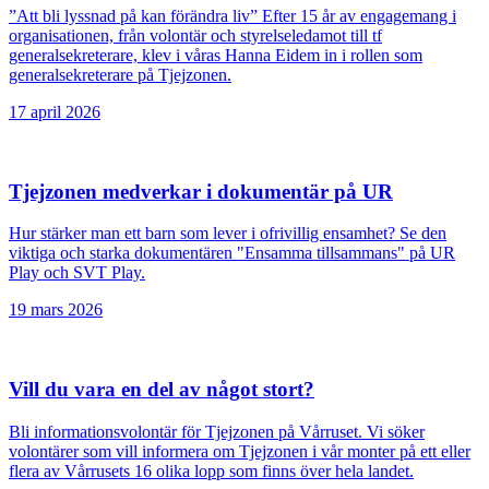
”Att bli lyssnad på kan förändra liv” Efter 15 år av engagemang i
organisationen, från volontär och styrelseledamot till tf
generalsekreterare, klev i våras Hanna Eidem in i rollen som
generalsekreterare på Tjejzonen.
17 ‪april‬ 2026
Tjejzonen medverkar i dokumentär på UR
Hur stärker man ett barn som lever i ofrivillig ensamhet? Se den
viktiga och starka dokumentären "Ensamma tillsammans" på UR
Play och SVT Play.
19 ‪mars‬ 2026
Vill du vara en del av något stort?
Bli informationsvolontär för Tjejzonen på Vårruset. Vi söker
volontärer som vill informera om Tjejzonen i vår monter på ett eller
flera av Vårrusets 16 olika lopp som finns över hela landet.