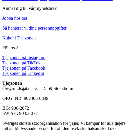
Anmäl dig till vårt nyhetsbrev
Jobba hos oss
Så hanterar vi dina personuppgifter
Kakor i Tjejzonen
Följ oss!
Tjejzonen på Instagram
Tjejzonen på TikTok
Tjejzonen på Facebook
Tjejzonen på LinkedIn
Tjejzonen
Öregrundsgatan 12, 115 59 Stockholm
ORG. NR. 802405-8839
BG: 900-2072
SWISH: 90 02 072
Sveriges största stödorganisation för tjejer. Vi kämpar för alla tjejers
rätt att bli lyssnade på och för att den psykiska hälsan skall öka