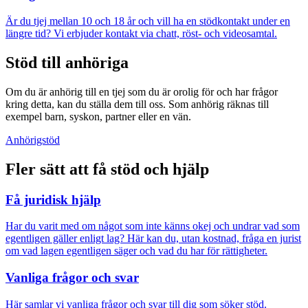
Är du tjej mellan 10 och 18 år och vill ha en stödkontakt under en
längre tid? Vi erbjuder kontakt via chatt, röst- och videosamtal.
Stöd till anhöriga
Om du är anhörig till en tjej som du är orolig för och har frågor
kring detta, kan du ställa dem till oss. Som anhörig räknas till
exempel barn, syskon, partner eller en vän.
Anhörigstöd
Fler sätt att få stöd och hjälp
Få juridisk hjälp
Har du varit med om något som inte känns okej och undrar vad som
egentligen gäller enligt lag? Här kan du, utan kostnad, fråga en jurist
om vad lagen egentligen säger och vad du har för rättigheter.
Vanliga frågor och svar
Här samlar vi vanliga frågor och svar till dig som söker stöd.