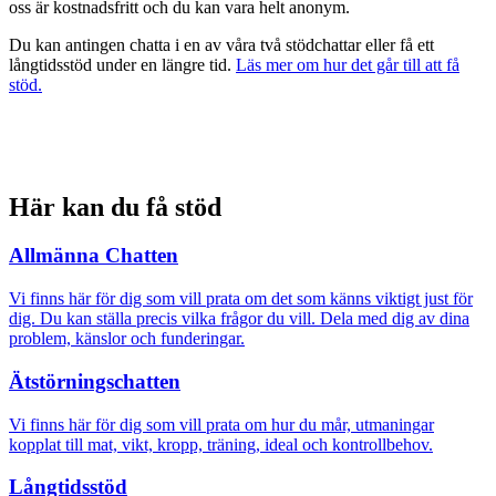
oss är kostnadsfritt och du kan vara helt anonym.
Du kan antingen chatta i en av våra två stödchattar eller få ett
långtidsstöd under en längre tid.
Läs mer om hur det går till att få
stöd.
Här kan du få stöd
Allmänna Chatten
Vi finns här för dig som vill prata om det som känns viktigt just för
dig. Du kan ställa precis vilka frågor du vill. Dela med dig av dina
problem, känslor och funderingar.
Ätstörningschatten
Vi finns här för dig som vill prata om hur du mår, utmaningar
kopplat till mat, vikt, kropp, träning, ideal och kontrollbehov.
Långtidsstöd