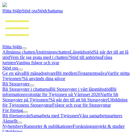
Hitta hjälp
Stöd oss
Stödchattarna
Hitta hjälp
Allmänna chatten
Ätstörningschatten
Långtidsstöd
Så går det till att få
stöd
Vem får jag prata med i chatten?
Stöd till anhöriga
Fråga
juristen
Vanliga frågor och svar
Stöd oss
Ge en gåva
Bli månadsgivare
Bli medlem
Testamentsgåva
Varför stötta
Tjejzonen?
Så används dina gåvor
Bli Storasyster
Bli Storasyster i chattarna
Bli Storasyster i vårt långtidsstöd
Bli
informationsvolontär för Tjejzonen på Vårruset 2026
Varför bli
Storasyster på Tjejzonen?
Så går det till att bli Storasyster
Utbildning
för Tjejzonens Storasystrar
Frågor och svar för Storasystrar
För företag
Bli företagsvän
Samarbeta med Tjejzonen
Våra samarbetspartners
Aktuellt
Nyhetsbrev
Rapporter & publikationer
Forskningsprojekt & studier
Utbildning