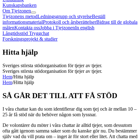
Kunskapsbanken
Om Tjejzonen
Tjejzonens metod
Ledningsgrupp och styrelse
Beställ
informationsmaterial
Protokoll och årsberättelser
Bidrag till de globala
målen
Kontakta oss
Jobba i Tjejzonen
In english
Långtidsstöd Tryggchat
Forskningsprojekt & studier
Hitta hjälp
Sveriges största stödorganisation för tjejer av tjejer.
Sveriges största stödorganisation för tjejer av tjejer.
Hem
/
Hitta hjälp
Hem
/
Hitta hjälp
SÅ GÅR DET TILL ATT FÅ STÖD
I våra chattar kan du som identifierar dig som tjej och är mellan 10 –
25 år få stöd när du behöver någon som lyssnar.
De volontärer du möter i våra chattar är alltid tjejer, som dessutom
ofta gått igenom samma saker som du kanske gör nu. Du bestämmer
själv vad du vill prata om – inget är för stort eller litet. Att chatta med