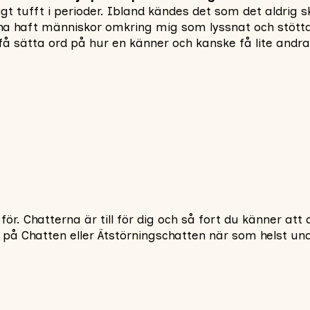
igt tufft i perioder. Ibland kändes det som det aldrig s
a ha haft människor omkring mig som lyssnat och stött
 få sätta ord på hur en känner och kanske få lite andr
 för. Chatterna är till för dig och så fort du känner a
n på Chatten eller Ätstörningschatten när som helst un