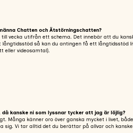
lmänna Chatten och Ätstörningschatten?
cka till vecka utifrån ett schema. Det innebär att du
 långtidsstöd så kan du antingen få ett långtidsstöd live
tt eller videosamtal).
då kanske ni som lyssnar tycker att jag är löjlig?
jligt. Många känner oro över ganska mycket i livet, båd
 sig. Vi tar alltid det du berättar på allvar och kansk