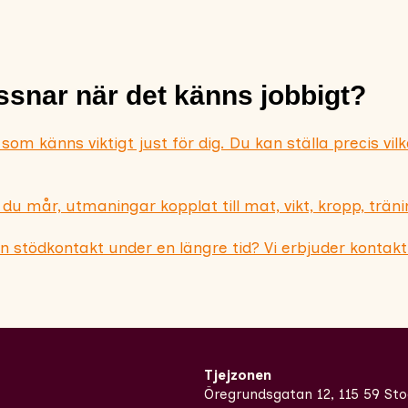
ssnar när det känns jobbigt?
 som känns viktigt just för dig. Du kan ställa precis vil
 du mår, utmaningar kopplat till mat, vikt, kropp, träni
 en stödkontakt under en längre tid? Vi erbjuder kontakt
Tjejzonen
Öregrundsgatan 12, 115 59 St