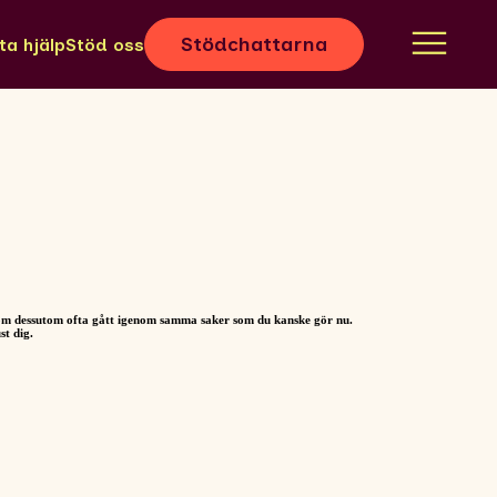
Stödchattarna
ta hjälp
Stöd oss
, som dessutom ofta gått igenom samma saker som du kanske gör nu.
st dig.