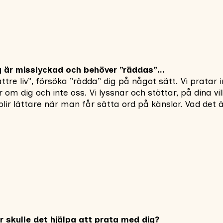
jag är misslyckad och behöver ”räddas”…
t bättre liv”, försöka ”rädda” dig på något sätt. Vi pratar
r om dig och inte oss. Vi lyssnar och stöttar, på dina vi
blir lättare när man får sätta ord på känslor. Vad det ä
ör skulle det hjälpa att prata med dig?