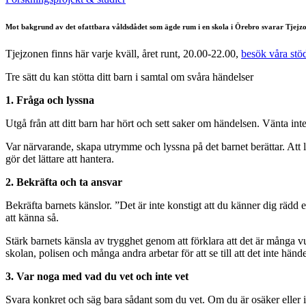
Mot bakgrund av det ofattbara våldsdådet som ägde rum i en skola i Örebro svarar Tjejzon
Tjejzonen finns här varje kväll, året runt, 20.00-22.00,
besök våra stöd
Tre sätt du kan stötta ditt barn i samtal om svåra händelser
1. Fråga och lyssna
Utgå från att ditt barn har hört och sett saker om händelsen. Vänta in
Var närvarande, skapa utrymme och lyssna på det barnet berättar. Att låt
gör det lättare att hantera.
2. Bekräfta och ta ansvar
Bekräfta barnets känslor. ”Det är inte konstigt att du känner dig rädd ef
att känna så.
Stärk barnets känsla av trygghet genom att förklara att det är många vux
skolan, polisen och många andra arbetar för att se till att det inte händ
3. Var noga med vad du vet och inte vet
Svara konkret och säg bara sådant som du vet. Om du är osäker eller in