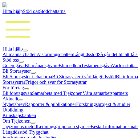
Hitta hjälp
Stöd oss
Stödchattarna
Hitta hjälp
Allmänna chatten
Ätstörningschatten
Långtidsstöd
Så går det till att få 
Stöd oss
Ge en gåva
Bli månadsgivare
Bli medlem
Testamentsgåva
Varför stötta
Bli Storasyster
Bli Storasyster i chattarna
Bli Storasyster i vårt långtidsstöd
Bli informa
Storasystrar
Frågor och svar för Storasystrar
För företag
Bli företagsvän
Samarbeta med Tjejzonen
Våra samarbetspartners
Aktuellt
Nyhetsbrev
Rapporter & publikationer
Forskningsprojekt & studier
Utbildning
Kunskapsbanken
Om Tjejzonen
Tjejzonens metod
Ledningsgrupp och styrelse
Beställ informationsmate
Långtidsstöd Tryggchat
Forskningsprojekt & studier