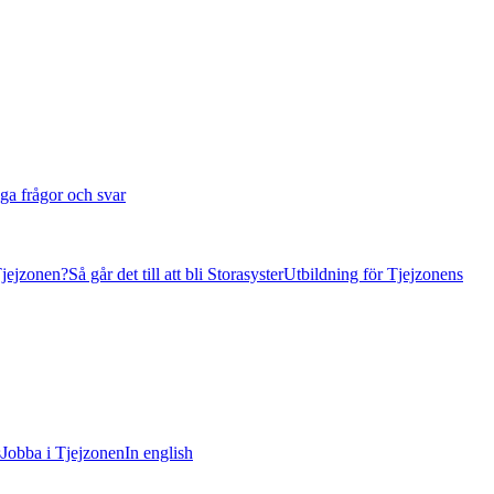
ga frågor och svar
Tjejzonen?
Så går det till att bli Storasyster
Utbildning för Tjejzonens
s
Jobba i Tjejzonen
In english