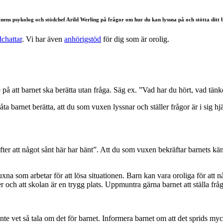
ens psykolog och stödchef Arild Werling på frågor om hur du kan lyssna på och stötta ditt 
chattar
. Vi har även
anhörigstöd
för dig som är orolig.
te på att barnet ska berätta utan fråga. Säg ex. ”Vad har du hört, vad t
a barnet berätta, att du som vuxen lyssnar och ställer frågor är i sig hj
ter att något sånt här har hänt”. Att du som vuxen bekräftar barnets känsl
na som arbetar för att lösa situationen. Barn kan vara oroliga för att någ
er och att skolan är en trygg plats. Uppmuntra gärna barnet att ställa frå
te vet så tala om det för barnet. Informera barnet om att det sprids myc