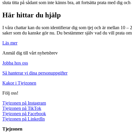
sluta titta på sådant som inte känns bra, att fortsätta prata med dig och
Här hittar du hjälp
I våra chattar kan du som identifierar dig som tjej och är mellan 10 –
saker som du kanske gör nu. Du bestämmer själv vad du vill prata om – in
Läs mer
Anmäl dig till vårt nyhetsbrev
Jobba hos oss
Så hanterar vi dina personuppgifter
Kakor i Tjejzonen
Följ oss!
Tjejzonen på Instagram
Tjejzonen på TikTok
Tjejzonen på Facebook
Tjejzonen på LinkedIn
Tjejzonen