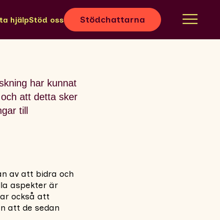
Stödchattarna
ta hjälp
Stöd oss
rskning har kunnat
och att detta sker
ar till
an av att bidra och
la aspekter är
sar också att
n att de sedan