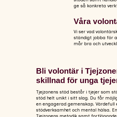
ge så konkreta verk
Våra volont
Vi ser vad volontärs
ständigt jobba för a
mår bra och utveckl
Bli volontär i Tjejzon
skillnad för unga tjeje
Tjejzonens stöd består i tjejer som stö
stöd helt unikt i sitt slag. Du får möjl
en engagerad gemenskap. Värdefull 
stödverksamhet och mental hälsa. En 
Tjejzonens metodik samt fortlöpande 