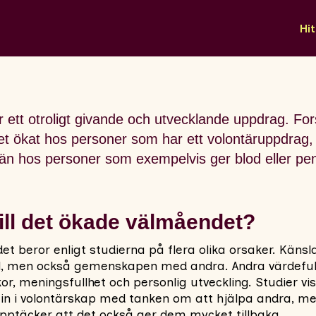
Hit
är ett otroligt givande och utvecklande uppdrag. Fo
t ökat hos personer som har ett volontäruppdrag, 
 än hos personer som exempelvis ger blod eller peng
till det ökade välmåendet?
t beror enligt studierna på flera olika orsaker. Känsl
el, men också gemenskapen med andra. Andra värdeful
, meningsfullhet och personlig utveckling. Studier vi
in i volontärskap med tanken om att hjälpa andra, me
upptäcker att det också ger dem mycket tillbaka.