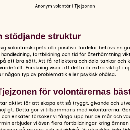
Anonym volontär i Tjejzonen
n stödjande struktur
 sig volontärskapets alla positiva fördelar behövs en g
handledning, fortbildning och tid för återhämtning vikt
på ett bra sätt. Att få reflektera och dela tankar och
värdefullt. Forskning visar att detta är extra viktigt i
r någon typ av problematik eller psykisk ohälsa.
Tjejzonen för volontärernas bäs
tar aktivt för att skapa ett så tryggt, givande och ut
jligt. Detta gör vi tillsammans med volontärerna. Gen
 och enkäter försöker vi fånga upp hur de mår och va
rmin erbjuder vi även flera fortbildningar kring ämn
ingar på grupp- och individnivå. Vi utvecklar hela tid