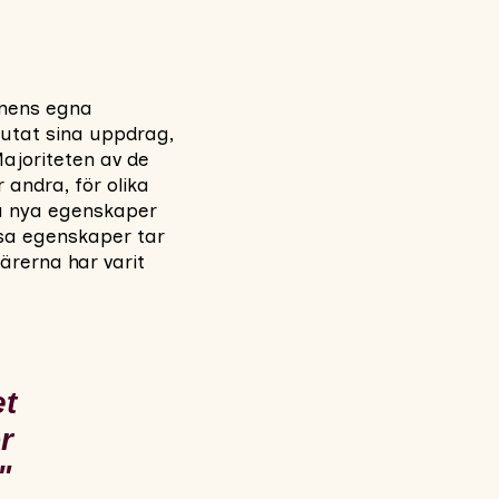
onens egna
lutat sina uppdrag,
ajoriteten av de
 andra, för olika
så nya egenskaper
ssa egenskaper tar
ärerna har varit
et
r
"