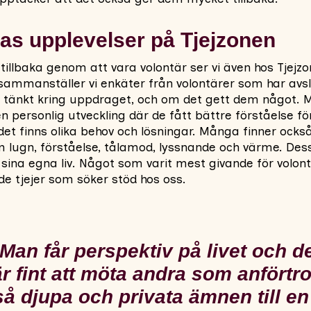
as upplevelser på Tjejzonen
tillbaka genom att vara volontär ser vi även hos Tjejz
r sammanställer vi enkäter från volontärer som har avs
 tänkt kring uppdraget, och om det gett dem något. M
 personlig utveckling där de fått bättre förståelse för
 det finns olika behov och lösningar. Många finner ock
om lugn, förståelse, tålamod, lyssnande och värme. De
 sina egna liv. Något som varit mest givande för volont
e tjejer som söker stöd hos oss.
Man får perspektiv på livet och d
är fint att möta andra som anförtro
så djupa och privata ämnen till en