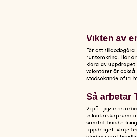
Vikten av e
För att tillgodogöra
runtomkring. Här är 
klara av uppdraget 
volontärer är också 
stödsökande ofta ha
Så arbetar 
Vi på Tjejzonen arbe
volontärskap som mö
samtal, handledning
uppdraget. Varje te
stöden samt handledn