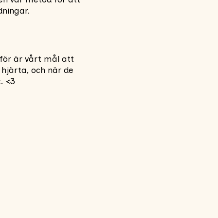
dningar.
för är vårt mål att
 hjärta, och när de
. <3