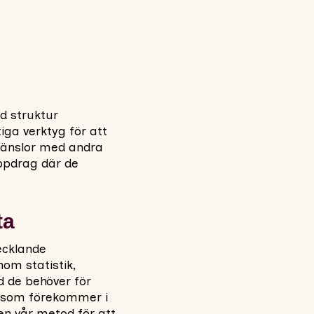
od struktur
iga verktyg för att
 känslor med andra
 uppdrag där de
ta
vecklande
om statistik,
d de behöver för
en som förekommer i
en vår metod för att