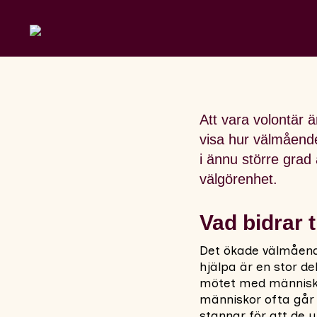
Att vara volontär 
visa hur välmående
i ännu större grad
välgörenhet.
Vad bidrar 
Det ökade välmående
hjälpa är en stor d
mötet med människor
människor ofta går 
stannar för att de 