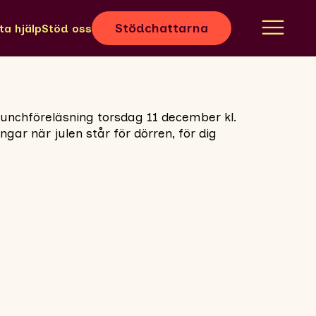
Stödchattarna
ta hjälp
Stöd oss
lunchföreläsning torsdag 11 december kl.
gar när julen står för dörren, för dig