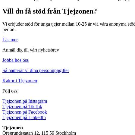
Vill du få stöd från Tjejzonen?
Vi erbjuder stöd för unga tjejer mellan 10-25 år via våra anonyma stö
period.
Läs mer
Anmäl dig till vårt nyhetsbrev
Jobba hos oss
Så hanterar vi dina personuppgifter
Kakor i Tjejzonen
Följ oss!
Tjejzonen på Instagram
Tjejzonen på TikTok
Tjejzonen på Facebook
Tjejzonen på LinkedIn
Tjejzonen
Öregrundsgatan 12, 115 59 Stockholm