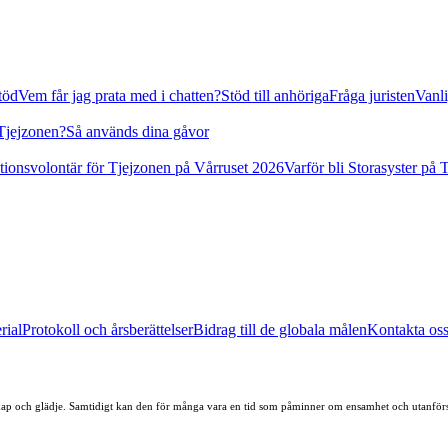
stöd
Vem får jag prata med i chatten?
Stöd till anhöriga
Fråga juristen
Vanli
 Tjejzonen?
Så används dina gåvor
tionsvolontär för Tjejzonen på Vårruset 2026
Varför bli Storasyster på 
rial
Protokoll och årsberättelser
Bidrag till de globala målen
Kontakta os
enskap och glädje. Samtidigt kan den för många vara en tid som påminner om ensamhet och utanför