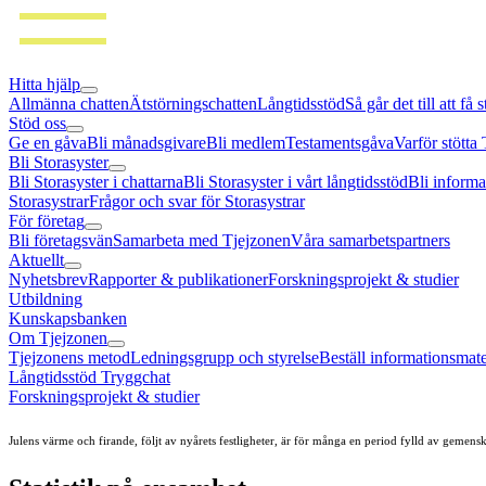
Hitta hjälp
Allmänna chatten
Ätstörningschatten
Långtidsstöd
Så går det till att få 
Stöd oss
Ge en gåva
Bli månadsgivare
Bli medlem
Testamentsgåva
Varför stötta
Bli Storasyster
Bli Storasyster i chattarna
Bli Storasyster i vårt långtidsstöd
Bli informa
Storasystrar
Frågor och svar för Storasystrar
För företag
Bli företagsvän
Samarbeta med Tjejzonen
Våra samarbetspartners
Aktuellt
Nyhetsbrev
Rapporter & publikationer
Forskningsprojekt & studier
Utbildning
Kunskapsbanken
Om Tjejzonen
Tjejzonens metod
Ledningsgrupp och styrelse
Beställ informationsmate
Långtidsstöd Tryggchat
Forskningsprojekt & studier
Julens värme och firande, följt av nyårets festligheter, är för många en period fylld av gem