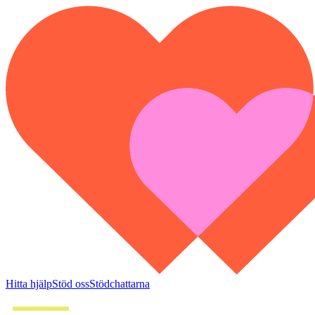
Hitta hjälp
Stöd oss
Stödchattarna