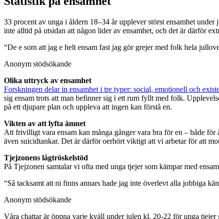
Statistik på ensamhet
33 procent av unga i åldern 18–34 år upplever störst ensamhet under ju
inte alltid på utsidan att någon lider av ensamhet, och det är därför ext
“De e som att jag e helt ensam fast jag gör grejer med folk hela jullove
Anonym stödsökande
Olika uttryck av ensamhet
Forskningen delar in ensamhet i tre typer: social, emotionell och existe
sig ensam trots att man befinner sig i ett rum fyllt med folk. Upplevel
på ett djupare plan och uppleva att ingen kan förstå en.
Vikten av att lyfta ämnet
Att frivilligt vara ensam kan många gånger vara bra för en – både för 
även suicidtankar. Det är därför oerhört viktigt att vi arbetar för att 
Tjejzonens lågtröskelstöd
På Tjejzonen samtalar vi ofta med unga tjejer som kämpar med ensamhet
“Så tacksamt att ni finns annars hade jag inte överlevt alla jobbiga kän
Anonym stödsökande
Våra chattar är öppna varje kväll under julen kl. 20-22 för unga tjej