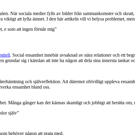
len. När sociala medier fylls av bilder från sammankomster och skratt, 
ra viktigt att lyfta ämnet. I den här artikeln vill vi belysa problemet, me
t, e som att ingen förstår mig”
ntiell
. Social ensamhet innebär avsaknad av nära relationer och ett beg
sen grundar sig i känslan att inte ha någon att dela sina innersta tanka
återhämtning och självreflektion. Att däremot ofrivilligt uppleva ensamh
motverka ensamhet bland oss.
. Många gånger kan det kännas skamligt och jobbigt att berätta om, men 
slor själv”
er som behöver någon att prata med.