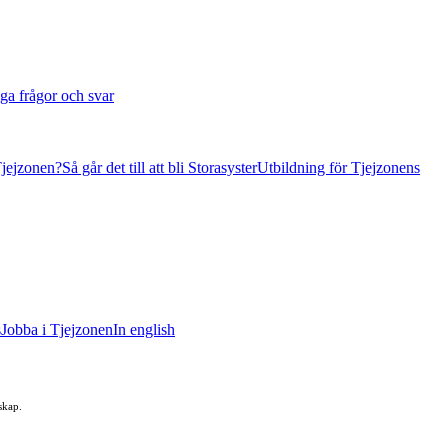
ga frågor och svar
Tjejzonen?
Så går det till att bli Storasyster
Utbildning för Tjejzonens
s
Jobba i Tjejzonen
In english
skap.