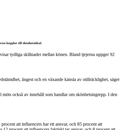
ess kopplat till skönhetsideal.
 visar tydliga skillnader mellan könen. Bland tjejerna uppger 92
edstämdhet, ångest och en växande känsla av otillräcklighet, säger
andel möts också av innehåll som handlar om skönhetsingrepp. I den
rocent att influencers har ett ansvar, och 85 procent att
 12 procent att influencers faktiskt tar ansvar, och 8 procent att