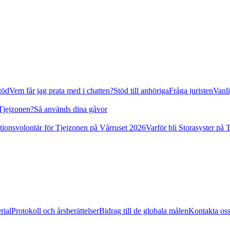
stöd
Vem får jag prata med i chatten?
Stöd till anhöriga
Fråga juristen
Vanli
 Tjejzonen?
Så används dina gåvor
tionsvolontär för Tjejzonen på Vårruset 2026
Varför bli Storasyster på 
rial
Protokoll och årsberättelser
Bidrag till de globala målen
Kontakta os