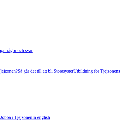
ga frågor och svar
Tjejzonen?
Så går det till att bli Storasyster
Utbildning för Tjejzonens
s
Jobba i Tjejzonen
In english