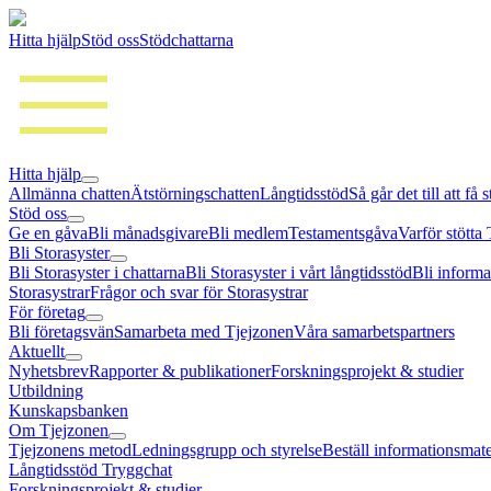
Hitta hjälp
Stöd oss
Stödchattarna
Hitta hjälp
Allmänna chatten
Ätstörningschatten
Långtidsstöd
Så går det till att få 
Stöd oss
Ge en gåva
Bli månadsgivare
Bli medlem
Testamentsgåva
Varför stötta
Bli Storasyster
Bli Storasyster i chattarna
Bli Storasyster i vårt långtidsstöd
Bli informa
Storasystrar
Frågor och svar för Storasystrar
För företag
Bli företagsvän
Samarbeta med Tjejzonen
Våra samarbetspartners
Aktuellt
Nyhetsbrev
Rapporter & publikationer
Forskningsprojekt & studier
Utbildning
Kunskapsbanken
Om Tjejzonen
Tjejzonens metod
Ledningsgrupp och styrelse
Beställ informationsmate
Långtidsstöd Tryggchat
Forskningsprojekt & studier