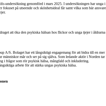
fo-undersökning genomförd i mars 2025. I undersökningen har unga i ål
r fokuset på utseende och skönhetsideal får samt vilka som bär ansvaret 
jer.
raget att öka den psykiska hälsan hos flickor och unga tjejer i åldrarna 
A/S. Bolaget har ett långsiktigt engagemang för att bidra till en mer
r människor mår och ser på sig själva. Som ledande aktör i Norden ta
g i frågor som rör psykisk hälsa, mångfald och inkludering.
siktiga arbete för att stärka ungas psykiska hälsa.
zonen