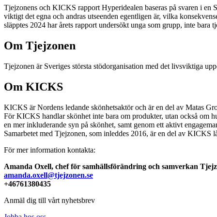
Tjejzonens och KICKS rapport Hyperidealen baseras på svaren i en Si
viktigt det egna och andras utseenden egentligen är, vilka konsekvense
släpptes 2024 har årets rapport undersökt unga som grupp, inte bara tje
Om Tjejzonen
Tjejzonen är Sveriges största stödorganisation med det livsviktiga uppd
Om KICKS
KICKS är Nordens ledande skönhetsaktör och är en del av Matas Group 
För KICKS handlar skönhet inte bara om produkter, utan också om hu
en mer inkluderande syn på skönhet, samt genom ett aktivt engageman
Samarbetet med Tjejzonen, som inleddes 2016, är en del av KICKS lång
För mer information kontakta:
Amanda Oxell,
chef för samhällsförändring och samverkan Tjej
amanda.oxell@tjejzonen.se
+46761380435
Anmäl dig till vårt nyhetsbrev
Jobba hos oss