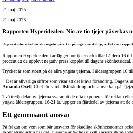
21 ‪maj‬ 2025
21 ‪maj‬ 2025
Rapporten Hyperidealen: Nio av tio tjejer påverkas n
Dagens skönhetsideal har stor negativ påverkan på unga – särskilt tjejer. Det visar rapport
Rapporten Hyperidealen kartlägger hur tjejer och killar i åldern 16 ti
procent att de upplevt negativ press kopplat till dagens skönhetsideal.
Trycket är som störst på de allra yngsta tjejerna. I åldersgruppen 16 til
– Det är allvarliga siffror som visar att det krävs förändring. Dagen
Amanda Oxell
, Chef för samhällsförändring och samverkan på Tjejz
Två tredjedelar av tjejerna svarar att de ofta exponeras för reklam ell
yngsta åldersgruppen, 16-21 år, uppger en fjärdedel av tjejerna att de o
Ett gemensamt ansvar
På frågan om vem som bär ansvaret för skadliga skönhetsnormer pekar en
skönhetsindustrin har det. Tjejerna är tydligast i sitt ansvarsutkrävand