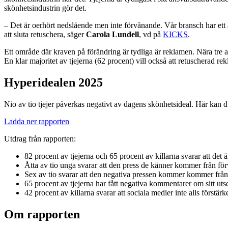
skönhetsindustrin gör det.
– Det är oerhört nedslående men inte förvånande. Vår bransch har ett 
att sluta retuschera, säger
Carola Lundell
, vd på
KICKS
.
Ett område där kraven på förändring är tydliga är reklamen. Nära tre a
En klar majoritet av tjejerna (62 procent) vill också att retuscherad re
Hyperidealen 2025
Nio av tio tjejer påverkas negativt av dagens skönhetsideal. Här kan du
Ladda ner rapporten
Utdrag från rapporten:
82 procent av tjejerna och 65 procent av killarna svarar att det ä
Åtta av tio unga svarar att den press de känner kommer från för
Sex av tio svarar att den negativa pressen kommer kommer från in
65 procent av tjejerna har fått negativa kommentarer om sitt utse
42 procent av killarna svarar att sociala medier inte alls förstä
Om rapporten