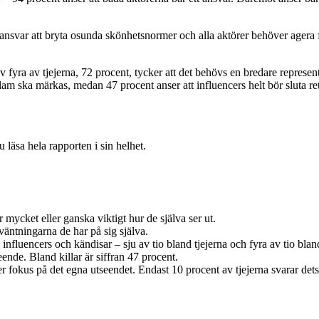
ansvar att bryta osunda skönhetsnormer och alla aktörer behöver agera 
v fyra av tjejerna, 72 procent, tycker att det behövs en bredare represe
klam ska märkas, medan 47 procent anser att influencers helt bör sluta re
 läsa hela rapporten i sin helhet.
r mycket eller ganska viktigt hur de själva ser ut.
väntningarna de har på sig själva.
fluencers och kändisar – sju av tio bland tjejerna och fyra av tio bland
ende. Bland killar är siffran 47 procent.
rker fokus på det egna utseendet. Endast 10 procent av tjejerna svarar de