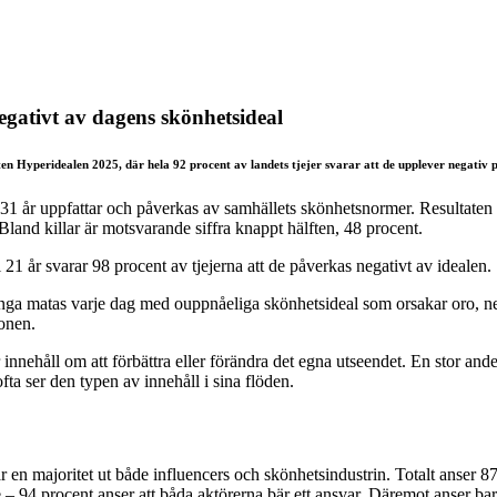
egativt av dagens skönhetsideal
en Hyperidealen 2025, där hela 92 procent av landets tjejer svarar att de upplever negativ pr
ll 31 år uppfattar och påverkas av samhällets skönhetsnormer. Resultaten
 Bland killar är motsvarande siffra knappt hälften, 48 procent.
l 21 år svarar 98 procent av tjejerna att de påverkas negativt av idealen.
s unga matas varje dag med ouppnåeliga skönhetsideal som orsakar oro, n
onen.
er innehåll om att förbättra eller förändra det egna utseendet. En stor 
fta ser den typen av innehåll i sina flöden.
 majoritet ut både influencers och skönhetsindustrin. Totalt anser 87 p
e – 94 procent anser att båda aktörerna bär ett ansvar. Däremot anser bara