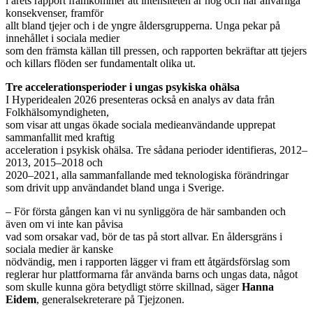
i årets rapport framkommer att intensiteten är hög och har allvarliga
konsekvenser, framför
allt bland tjejer och i de yngre åldersgrupperna. Unga pekar på
innehållet i sociala medier
som den främsta källan till pressen, och rapporten bekräftar att tjejers
och killars flöden ser fundamentalt olika ut.
Tre accelerationsperioder i ungas psykiska ohälsa
I Hyperidealen 2026 presenteras också en analys av data från
Folkhälsomyndigheten,
som visar att ungas ökade sociala medieanvändande upprepat
sammanfallit med kraftig
acceleration i psykisk ohälsa. Tre sådana perioder identifieras, 2012–
2013, 2015–2018 och
2020–2021, alla sammanfallande med teknologiska förändringar
som drivit upp användandet bland unga i Sverige.
– För första gången kan vi nu synliggöra de här sambanden och
även om vi inte kan påvisa
vad som orsakar vad, bör de tas på stort allvar. En åldersgräns i
sociala medier är kanske
nödvändig, men i rapporten lägger vi fram ett åtgärdsförslag som
reglerar hur plattformarna får använda barns och ungas data, något
som skulle kunna göra betydligt större skillnad, säger
Hanna
Eidem
, generalsekreterare på Tjejzonen.