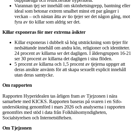
ouppnåeliga och retuscherade hyperideal.
Varannan tjej ser innehåll om skönhetsingrepp, bantning eller
ideal som betonar extrem smalhet minst ett par gånger i
veckan – och nästan åtta av tio tjejer ser det någon gång, mot
fyra av tio killar som aldrig ser det.
Killar exponeras för mer extrema åsikter
Killar exponeras i dubbelt så hög utsträckning som tjejer för
nedsättande innehåll om andra kön, religioner och identiteter.
24 procent av killarna ser det dagligen. I åldersgruppen 16-21
ser 30 procent av killarna det dagligen i sina flöden.
5 procent av killarna och 1,5 procent av tjejerna uppger att
deras ansikte använts för att skapa sexuellt explicit innehåll
utan deras samtycke.
Om rapporten
Rapporten Hyperidealen tas årligen fram av Tjejzonen i nära
samarbete med KICKS. Rapporten baseras på svaren i en Sifo-
undersökning genomförd i mars 2026 och analyserna i rapporten
genomförs med stöd i data från Folkhälsomyndigheten,
Socialstyrelsen och Internetstiftelsen.
Om Tjejzonen