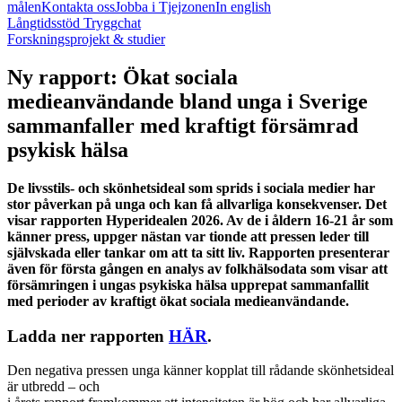
målen
Kontakta oss
Jobba i Tjejzonen
In english
Långtidsstöd Tryggchat
Forskningsprojekt & studier
Ny rapport: Ökat sociala
medieanvändande bland unga i Sverige
sammanfaller med kraftigt försämrad
psykisk hälsa
De livsstils- och skönhetsideal som sprids i sociala medier har
stor påverkan på unga och kan få allvarliga konsekvenser. Det
visar rapporten Hyperidealen 2026.
Av de i åldern 16-21 år som
känner press, uppger nästan var tionde att pressen leder till
självskada eller tankar om att ta sitt liv.
Rapporten presenterar
även för första gången en analys av folkhälsodata som visar att
försämringen i ungas psykiska hälsa upprepat sammanfallit
med perioder av kraftigt ökat sociala medieanvändande.
Ladda ner rapporten
HÄR
.
Den negativa pressen unga känner kopplat till rådande skönhetsideal
är utbredd – och