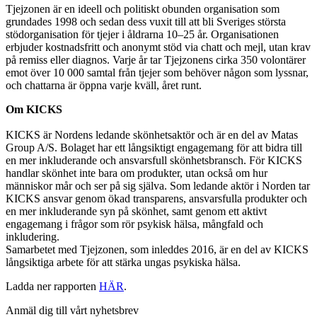
Tjejzonen är en ideell och politiskt obunden organisation som
grundades 1998 och sedan dess vuxit till att bli Sveriges största
stödorganisation för tjejer i åldrarna 10–25 år. Organisationen
erbjuder kostnadsfritt och anonymt stöd via chatt och mejl, utan krav
på remiss eller diagnos. Varje år tar Tjejzonens cirka 350 volontärer
emot över 10 000 samtal från tjejer som behöver någon som lyssnar,
och chattarna är öppna varje kväll, året runt.
Om KICKS
KICKS är Nordens ledande skönhetsaktör och är en del av Matas
Group A/S. Bolaget har ett långsiktigt engagemang för att bidra till
en mer inkluderande och ansvarsfull skönhetsbransch. För KICKS
handlar skönhet inte bara om produkter, utan också om hur
människor mår och ser på sig själva. Som ledande aktör i Norden tar
KICKS ansvar genom ökad transparens, ansvarsfulla produkter och
en mer inkluderande syn på skönhet, samt genom ett aktivt
engagemang i frågor som rör psykisk hälsa, mångfald och
inkludering.
Samarbetet med Tjejzonen, som inleddes 2016, är en del av KICKS
långsiktiga arbete för att stärka ungas psykiska hälsa.
Ladda ner rapporten
HÄR
.
Anmäl dig till vårt nyhetsbrev