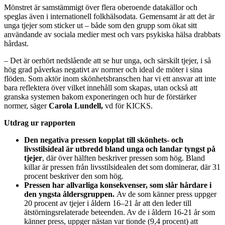
Mönstret är samstämmigt över flera oberoende datakällor och
speglas även i internationell folkhälsodata. Gemensamt är att det är
unga tjejer som sticker ut – både som den grupp som ökat sitt
användande av sociala medier mest och vars psykiska hälsa drabbats
hårdast.
– Det är oerhört nedslående att se hur unga, och särskilt tjejer, i så
hög grad påverkas negativt av normer och ideal de möter i sina
flöden. Som aktör inom skönhetsbranschen har vi ett ansvar att inte
bara reflektera över vilket innehåll som skapas, utan också att
granska systemen bakom exponeringen och hur de förstärker
normer, säger
Carola Lundell,
vd för KICKS.
Utdrag ur rapporten
Den negativa pressen kopplat till skönhets- och
livsstilsideal är utbredd bland unga och landar tyngst på
tjejer
, där över hälften beskriver pressen som hög. Bland
killar är pressen från livsstilsidealen det som dominerar, där 31
procent beskriver den som hög.
Pressen har allvarliga konsekvenser, som slår hårdare i
den yngsta åldersgruppen.
Av de som känner press uppger
20 procent av tjejer i åldern 16–21 år att den leder till
ätstörningsrelaterade beteenden.
Av de i åldern 16-21 år som
känner press, uppger nästan var tionde (9,4 procent) att