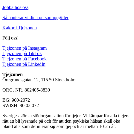
Jobba hos oss
Så hanterar vi dina personuppgifter
Kakor i Tjejzonen
Följ oss!
Tjejzonen på Instagram
Tjejzonen på TikTok
Tjejzonen på Facebook
Tjejzonen på LinkedIn
Tjejzonen
Öregrundsgatan 12, 115 59 Stockholm
ORG. NR. 802405-8839
BG: 900-2072
SWISH: 90 02 072
Sveriges största stödorganisation för tjejer. Vi kämpar för alla tjejers
rätt att bli lyssnade på och för att den psykiska hälsan skall öka
bland alla som definierar sig som tjej och är mellan 10-25 år.