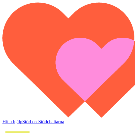
Hitta hjälp
Stöd oss
Stödchattarna