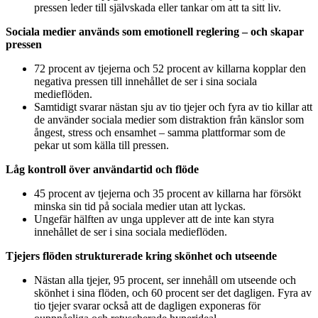
pressen leder till självskada eller tankar om att ta sitt liv.
Sociala medier används som emotionell reglering – och skapar
pressen
72 procent av tjejerna och 52 procent av killarna kopplar den
negativa pressen till innehållet de ser i sina sociala
medieflöden.
Samtidigt svarar nästan sju av tio tjejer och fyra av tio killar att
de använder sociala medier som distraktion från känslor som
ångest, stress och ensamhet – samma plattformar som de
pekar ut som källa till pressen.
Låg kontroll över användartid och flöde
45 procent av tjejerna och 35 procent av killarna har försökt
minska sin tid på sociala medier utan att lyckas.
Ungefär hälften av unga upplever att de inte kan styra
innehållet de ser i sina sociala medieflöden.
Tjejers flöden strukturerade kring skönhet och utseende
Nästan alla tjejer, 95 procent, ser innehåll om utseende och
skönhet i sina flöden, och 60 procent ser det dagligen. Fyra av
tio tjejer svarar också att de dagligen exponeras för