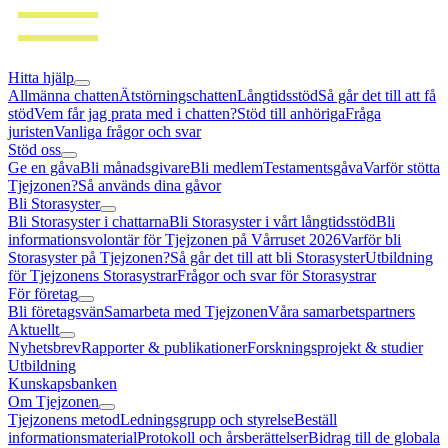
Hitta hjälp
Allmänna chatten
Ätstörningschatten
Långtidsstöd
Så går det till att få
stöd
Vem får jag prata med i chatten?
Stöd till anhöriga
Fråga
juristen
Vanliga frågor och svar
Stöd oss
Ge en gåva
Bli månadsgivare
Bli medlem
Testamentsgåva
Varför stötta
Tjejzonen?
Så används dina gåvor
Bli Storasyster
Bli Storasyster i chattarna
Bli Storasyster i vårt långtidsstöd
Bli
informationsvolontär för Tjejzonen på Vårruset 2026
Varför bli
Storasyster på Tjejzonen?
Så går det till att bli Storasyster
Utbildning
för Tjejzonens Storasystrar
Frågor och svar för Storasystrar
För företag
Bli företagsvän
Samarbeta med Tjejzonen
Våra samarbetspartners
Aktuellt
Nyhetsbrev
Rapporter & publikationer
Forskningsprojekt & studier
Utbildning
Kunskapsbanken
Om Tjejzonen
Tjejzonens metod
Ledningsgrupp och styrelse
Beställ
informationsmaterial
Protokoll och årsberättelser
Bidrag till de globala