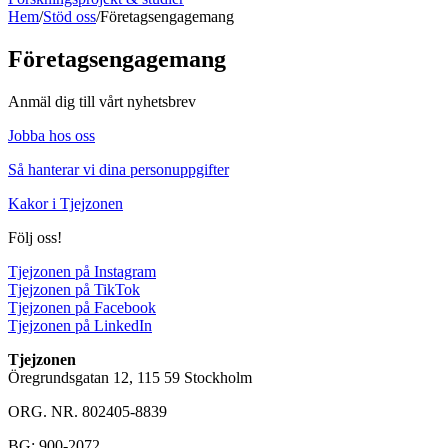
Hem
/
Stöd oss
/
Företagsengagemang
Företagsengagemang
Anmäl dig till vårt nyhetsbrev
Jobba hos oss
Så hanterar vi dina personuppgifter
Kakor i Tjejzonen
Följ oss!
Tjejzonen på Instagram
Tjejzonen på TikTok
Tjejzonen på Facebook
Tjejzonen på LinkedIn
Tjejzonen
Öregrundsgatan 12, 115 59 Stockholm
ORG. NR. 802405-8839
BG: 900-2072