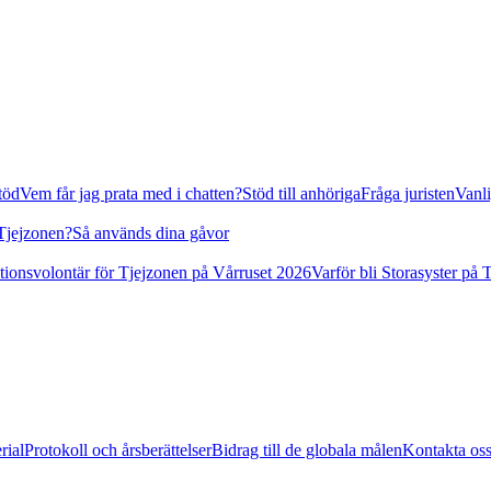
stöd
Vem får jag prata med i chatten?
Stöd till anhöriga
Fråga juristen
Vanli
 Tjejzonen?
Så används dina gåvor
tionsvolontär för Tjejzonen på Vårruset 2026
Varför bli Storasyster på 
rial
Protokoll och årsberättelser
Bidrag till de globala målen
Kontakta os