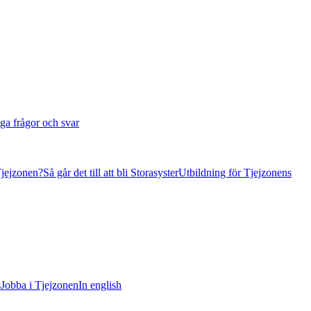
ga frågor och svar
Tjejzonen?
Så går det till att bli Storasyster
Utbildning för Tjejzonens
s
Jobba i Tjejzonen
In english