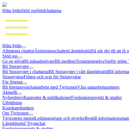
Hitta hjälp
Stöd oss
Stödchattarna
Hitta hjälp
Allmänna chatten
Ätstörningschatten
Långtidsstöd
Så går det till att få 
Stöd oss
Ge en gåva
Bli månadsgivare
Bli medlem
Testamentsgåva
Varför stötta
Bli Storasyster
Bli Storasyster i chattarna
Bli Storasyster i vårt långtidsstöd
Bli informa
Storasystrar
Frågor och svar för Storasystrar
För företag
Bli företagsvän
Samarbeta med Tjejzonen
Våra samarbetspartners
Aktuellt
Nyhetsbrev
Rapporter & publikationer
Forskningsprojekt & studier
Utbildning
Kunskapsbanken
Om Tjejzonen
Tjejzonens metod
Ledningsgrupp och styrelse
Beställ informationsmate
Långtidsstöd Tryggchat
Forskningsprojekt & studier