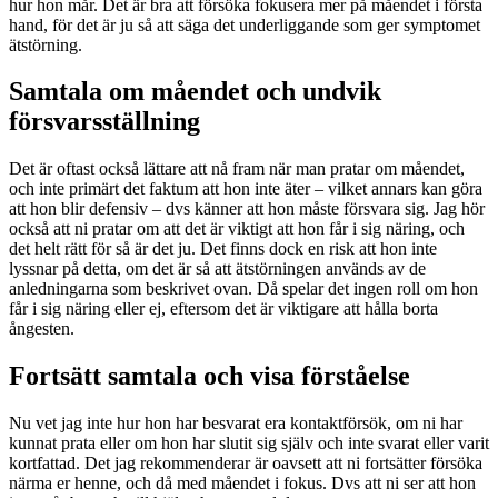
hur hon mår. Det är bra att försöka fokusera mer på måendet i första
hand, för det är ju så att säga det underliggande som ger symptomet
ätstörning.
Samtala om måendet och undvik
försvarsställning
Det är oftast också lättare att nå fram när man pratar om måendet,
och inte primärt det faktum att hon inte äter – vilket annars kan göra
att hon blir defensiv – dvs känner att hon måste försvara sig. Jag hör
också att ni pratar om att det är viktigt att hon får i sig näring, och
det helt rätt för så är det ju. Det finns dock en risk att hon inte
lyssnar på detta, om det är så att ätstörningen används av de
anledningarna som beskrivet ovan. Då spelar det ingen roll om hon
får i sig näring eller ej, eftersom det är viktigare att hålla borta
ångesten.
Fortsätt samtala och visa förståelse
Nu vet jag inte hur hon har besvarat era kontaktförsök, om ni har
kunnat prata eller om hon har slutit sig själv och inte svarat eller varit
kortfattad. Det jag rekommenderar är oavsett att ni fortsätter försöka
närma er henne, och då med måendet i fokus. Dvs att ni ser att hon