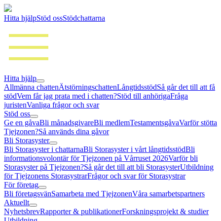
Hitta hjälp
Stöd oss
Stödchattarna
Hitta hjälp
Allmänna chatten
Ätstörningschatten
Långtidsstöd
Så går det till att få
stöd
Vem får jag prata med i chatten?
Stöd till anhöriga
Fråga
juristen
Vanliga frågor och svar
Stöd oss
Ge en gåva
Bli månadsgivare
Bli medlem
Testamentsgåva
Varför stötta
Tjejzonen?
Så används dina gåvor
Bli Storasyster
Bli Storasyster i chattarna
Bli Storasyster i vårt långtidsstöd
Bli
informationsvolontär för Tjejzonen på Vårruset 2026
Varför bli
Storasyster på Tjejzonen?
Så går det till att bli Storasyster
Utbildning
för Tjejzonens Storasystrar
Frågor och svar för Storasystrar
För företag
Bli företagsvän
Samarbeta med Tjejzonen
Våra samarbetspartners
Aktuellt
Nyhetsbrev
Rapporter & publikationer
Forskningsprojekt & studier
Utbildning