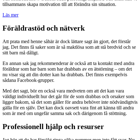
tillsammans skapa motivation till att förändra sin situation.
Läs mer
Föräldrastöd och nätverk
Att prata med henne såhär är dock lättare sagt än gjort, det förstår
jag. Det finns få saker som är så maktlösa som att stå bredvid och se
sitt barn må dåligt.
En annan sak jag rekommenderar är också att ta kontakt med andra
föräldrar som har barn som har drabbats av en ätstörning – om det
nu visar sig att din dotter kan ha drabbats. Det finns exempelvis
sådana Facebook-grupper.
Med det sagt, bör en också vara medveten om att det kan vara
väldigt individuellt hur det går för de som drabbas och orsaker som
ligger bakom, så det som gäller för andra behöver inte nödvändigtvis
gälla för en själv. Det kan dock oavsett vara fint att känna till andra
som är med om ungefär samma sak och därigenom få stöttning.
Professionell hjälp och resurser
Jag hör att du har försökt ringa olika nummer men inte fått svar. Nu