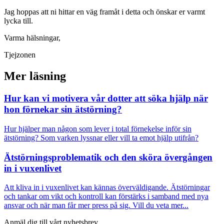
Jag hoppas att ni hittar en väg framåt i detta och önskar er varmt
lycka till.
Varma hälsningar,
Tjejzonen
Mer läsning
Hur kan vi motivera vår dotter att söka hjälp när
hon förnekar sin ätstörning?
Hur hjälper man någon som lever i total förnekelse inför sin
ätstörning? Som varken lyssnar eller vill ta emot hjälp utifrån?
Ätstörningsproblematik och den sköra övergången
in i vuxenlivet
Att kliva in i vuxenlivet kan kännas överväldigande. Ätstörningar
och tankar om vikt och kontroll kan förstärks i samband med nya
ansvar och när man får mer press på sig. Vill du veta mer...
Anmäl dig till vårt nyhetsbrev