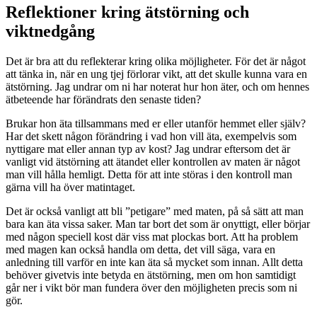
Reflektioner kring ätstörning och
viktnedgång
Det är bra att du reflekterar kring olika möjligheter. För det är något
att tänka in, när en ung tjej förlorar vikt, att det skulle kunna vara en
ätstörning. Jag undrar om ni har noterat hur hon äter, och om hennes
ätbeteende har förändrats den senaste tiden?
Brukar hon äta tillsammans med er eller utanför hemmet eller själv?
Har det skett någon förändring i vad hon vill äta, exempelvis som
nyttigare mat eller annan typ av kost? Jag undrar eftersom det är
vanligt vid ätstörning att ätandet eller kontrollen av maten är något
man vill hålla hemligt. Detta för att inte störas i den kontroll man
gärna vill ha över matintaget.
Det är också vanligt att bli ”petigare” med maten, på så sätt att man
bara kan äta vissa saker. Man tar bort det som är onyttigt, eller börjar
med någon speciell kost där viss mat plockas bort. Att ha problem
med magen kan också handla om detta, det vill säga, vara en
anledning till varför en inte kan äta så mycket som innan. Allt detta
behöver givetvis inte betyda en ätstörning, men om hon samtidigt
går ner i vikt bör man fundera över den möjligheten precis som ni
gör.