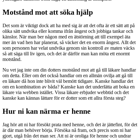
Motstånd mot att söka hjälp
Det som är viktigt dock att ha med sig är att det ofta är ett sätt att på
olika sätt undvika eller komma ifrån ångest och jobbiga tankar och
känslor. När man ber någon med en ätstörning att till exempel äta
mer än vad hen har planerat, så väcker det en enorm ångest. Allt det
som personen har velat undvika genom sin kontroll av maten väcks
så att säga till liv igen, och det är därför man kan möta ett enormt
motstånd.
Nu vet jag inte om din dotters motstånd mot att gå till läkare handlar
om detta. Eller om det också handlar om en allmän ovilja att gå till
en läkare då hon inte blivit väl bemött tidigare. Kanske handlar det
om en kombination av båda? Kanske kan det underlätta att boka en
läkare via webben istället. Vissa läkare erbjuder webbtid och det
kanske kan kännas lättare för er dotter som ett allra första steg?
Hur ni kan närma er henne
Jag hör att ni har försökt prata med henne, och det är jättefint, för det
är där man behöver börja. Försöka nå fram, och precis som ni har
gjort, utgå från det man ser. Att ni är oroliga för henne och undrar