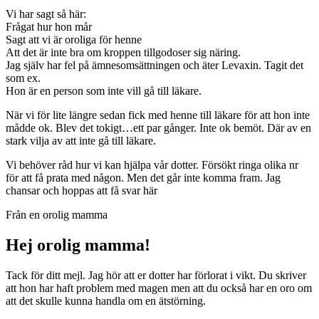
Vi har sagt så här:
Frågat hur hon mår
Sagt att vi är oroliga för henne
Att det är inte bra om kroppen tillgodoser sig näring.
Jag själv har fel på ämnesomsättningen och äter Levaxin. Tagit det
som ex.
Hon är en person som inte vill gå till läkare.
När vi för lite längre sedan fick med henne till läkare för att hon inte
mådde ok. Blev det tokigt…ett par gånger. Inte ok bemöt. Där av en
stark vilja av att inte gå till läkare.
Vi behöver råd hur vi kan hjälpa vår dotter. Försökt ringa olika nr
för att få prata med någon. Men det går inte komma fram. Jag
chansar och hoppas att få svar här
Från en orolig mamma
Hej orolig mamma!
Tack för ditt mejl. Jag hör att er dotter har förlorat i vikt. Du skriver
att hon har haft problem med magen men att du också har en oro om
att det skulle kunna handla om en ätstörning.