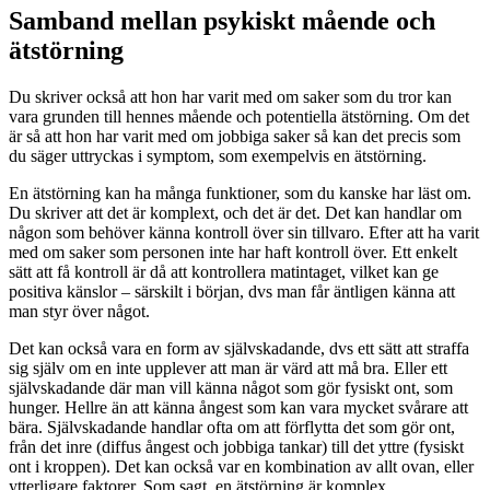
Samband mellan psykiskt mående och
ätstörning
Du skriver också att hon har varit med om saker som du tror kan
vara grunden till hennes mående och potentiella ätstörning. Om det
är så att hon har varit med om jobbiga saker så kan det precis som
du säger uttryckas i symptom, som exempelvis en ätstörning.
En ätstörning kan ha många funktioner, som du kanske har läst om.
Du skriver att det är komplext, och det är det. Det kan handlar om
någon som behöver känna kontroll över sin tillvaro. Efter att ha varit
med om saker som personen inte har haft kontroll över. Ett enkelt
sätt att få kontroll är då att kontrollera matintaget, vilket kan ge
positiva känslor – särskilt i början, dvs man får äntligen känna att
man styr över något.
Det kan också vara en form av självskadande, dvs ett sätt att straffa
sig själv om en inte upplever att man är värd att må bra. Eller ett
självskadande där man vill känna något som gör fysiskt ont, som
hunger. Hellre än att känna ångest som kan vara mycket svårare att
bära. Självskadande handlar ofta om att förflytta det som gör ont,
från det inre (diffus ångest och jobbiga tankar) till det yttre (fysiskt
ont i kroppen). Det kan också var en kombination av allt ovan, eller
ytterligare faktorer. Som sagt, en ätstörning är komplex.