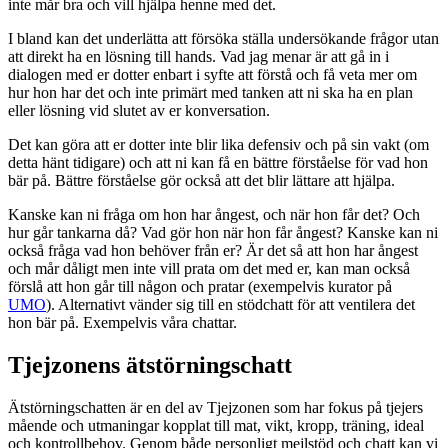
inte mår bra och vill hjälpa henne med det.
I bland kan det underlätta att försöka ställa undersökande frågor utan
att direkt ha en lösning till hands. Vad jag menar är att gå in i
dialogen med er dotter enbart i syfte att förstå och få veta mer om
hur hon har det och inte primärt med tanken att ni ska ha en plan
eller lösning vid slutet av er konversation.
Det kan göra att er dotter inte blir lika defensiv och på sin vakt (om
detta hänt tidigare) och att ni kan få en bättre förståelse för vad hon
bär på. Bättre förståelse gör också att det blir lättare att hjälpa.
Kanske kan ni fråga om hon har ångest, och när hon får det? Och
hur går tankarna då? Vad gör hon när hon får ångest? Kanske kan ni
också fråga vad hon behöver från er? Är det så att hon har ångest
och mår dåligt men inte vill prata om det med er, kan man också
förslå att hon går till någon och pratar (exempelvis kurator på
UMO
). Alternativt vänder sig till en stödchatt för att ventilera det
hon bär på. Exempelvis våra chattar.
Tjejzonens ätstörningschatt
Ätstörningschatten är en del av Tjejzonen som har fokus på tjejers
mående och utmaningar kopplat till mat, vikt, kropp, träning, ideal
och kontrollbehov. Genom både personligt mejlstöd och chatt kan vi