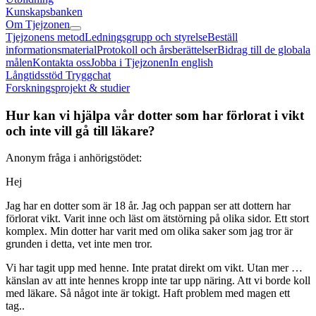
Kunskapsbanken
Om Tjejzonen
Tjejzonens metod
Ledningsgrupp och styrelse
Beställ
informationsmaterial
Protokoll och årsberättelser
Bidrag till de globala
målen
Kontakta oss
Jobba i Tjejzonen
In english
Långtidsstöd Tryggchat
Forskningsprojekt & studier
Hur kan vi hjälpa vår dotter som har förlorat i vikt
och inte vill gå till läkare?
Anonym fråga i anhörigstödet:
Hej
Jag har en dotter som är 18 år. Jag och pappan ser att dottern har
förlorat vikt. Varit inne och läst om ätstörning på olika sidor. Ett stort
komplex. Min dotter har varit med om olika saker som jag tror är
grunden i detta, vet inte men tror.
Vi har tagit upp med henne. Inte pratat direkt om vikt. Utan mer …
känslan av att inte hennes kropp inte tar upp näring. Att vi borde koll
med läkare. Så något inte är tokigt. Haft problem med magen ett
tag..