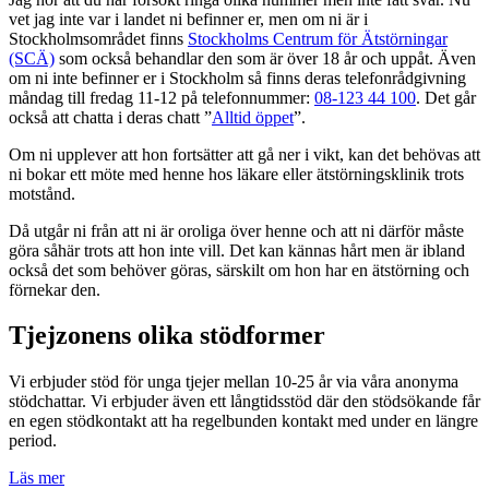
vet jag inte var i landet ni befinner er, men om ni är i
Stockholmsområdet finns
Stockholms Centrum för Ätstörningar
(SCÄ)
som också behandlar den som är över 18 år och uppåt. Även
om ni inte befinner er i Stockholm så finns deras telefonrådgivning
måndag till fredag 11-12 på telefonnummer:
08-123 44 100
. Det går
också att chatta i deras chatt ”
Alltid öppet
”.
Om ni upplever att hon fortsätter att gå ner i vikt, kan det behövas att
ni bokar ett möte med henne hos läkare eller ätstörningsklinik trots
motstånd.
Då utgår ni från att ni är oroliga över henne och att ni därför måste
göra såhär trots att hon inte vill. Det kan kännas hårt men är ibland
också det som behöver göras, särskilt om hon har en ätstörning och
förnekar den.
Tjejzonens olika stödformer
Vi erbjuder stöd för unga tjejer mellan 10-25 år via våra anonyma
stödchattar. Vi erbjuder även ett långtidsstöd där den stödsökande får
en egen stödkontakt att ha regelbunden kontakt med under en längre
period.
Läs mer