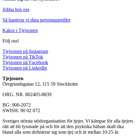
Jobba hos oss
Så hanterar vi dina personuppgifter
Kakor i Tjejzonen
Följ oss!
Tjejzonen på Instagram
Tjejzonen på TikTok
Tjejzonen på Facebook
Tjejzonen på LinkedIn
Tjejzonen
Öregrundsgatan 12, 115 59 Stockholm
ORG. NR. 802405-8839
BG: 900-2072
SWISH: 90 02 072
Sveriges största stödorganisation för tjejer. Vi kämpar för alla tjejers
rätt att bli lyssnade på och för att den psykiska hälsan skall öka
bland alla som definierar sig som tjej och är mellan 10-25 år.