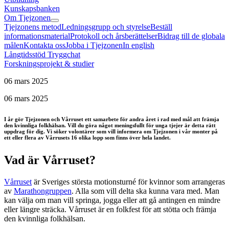
Kunskapsbanken
Om Tjejzonen
Tjejzonens metod
Ledningsgrupp och styrelse
Beställ
informationsmaterial
Protokoll och årsberättelser
Bidrag till de globala
målen
Kontakta oss
Jobba i Tjejzonen
In english
Långtidsstöd Tryggchat
Forskningsprojekt & studier
06 ‪mars‬ 2025
06 ‪mars‬ 2025
I år gör Tjejzonen och Vårruset ett samarbete för andra året i rad med mål att främja
den kvinnliga folkhälsan. Vill du göra något meningsfullt för unga tjejer är detta rätt
uppdrag för dig. Vi söker volontärer som vill informera om Tjejzonen i vår monter på
ett eller flera av Vårrusets 16 olika lopp som finns över hela landet.
Vad är Vårruset?
Vårruset
är Sveriges största motionsturné för kvinnor som arrangeras
av
Marathongruppen
. Alla som vill delta ska kunna vara med. Man
kan välja om man vill springa, jogga eller att gå antingen en mindre
eller längre sträcka. Vårruset är en folkfest för att stötta och främja
den kvinnliga folkhälsan.