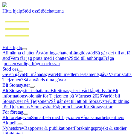
Hitta hjälp
Stöd oss
Stödchattarna
Hitta hjälp
Allmänna chatten
Ätstörningschatten
Långtidsstöd
Så går det till att få
stöd
Vem får jag prata med i chatten?
Stöd till anhöriga
Fråga
juristen
Vanliga frågor och svar
Stöd oss
Ge en gåva
Bli månadsgivare
Bli medlem
Testamentsgåva
Varför stötta
Tjejzonen?
Så används dina gåvor
Bli Storasyster
Bli Storasyster i chattarna
Bli Storasyster i vårt långtidsstöd
Bli
informationsvolontär för Tjejzonen på Vårruset 2026
Varför bli
Storasyster på Tjejzonen?
Så går det till att bli Storasyster
Utbildning
för Tjejzonens Storasystrar
Frågor och svar för Storasystrar
För företag
Bli företagsvän
Samarbeta med Tjejzonen
Våra samarbetspartners
Aktuellt
Nyhetsbrev
Rapporter & publikationer
Forskningsprojekt & studier
Utbildning