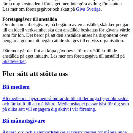
får ta upp kostnaden i företaget men inte göra avdrag för skatten.
Läs mer om företagsgåvor och skatt på
Giva Sverige
.
Företagsgåvor till anställda
Om du som arbetsgivare, på begäran av en anställd, skänker pengar
till en ideell verksamhet ska den anställde beskattas för gåvans värde
som för lön. Det beror på att den anställde anses ha disponerat över
pengarna genom att begära att de ska ges till en viss organisation.
Däremot går det fint att köpa gåvobevis för max 500 kr till de
anställda på eget initiativ. Läs mer om företagsgåva till anställd på
Skatteverket
.
Fler sätt att stötta oss
Bli medlem
Bli medlem i Tjejzonen så bidrar du till att fler unga tjejer blir sedda
och får kraft till att må bättre. Medlemskapet passar bäst för dig som
på olika sätt vill engagera dig aktivt i vår förening.
Bli månadsgivare
Ångest, oro och självmordstankar är tyvärr vardag för många unga