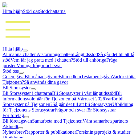
Hitta hjälp
Stöd oss
Stödchattarna
Hitta hjälp
Allmänna chatten
Ätstörningschatten
Långtidsstöd
Så går det till att få
stöd
Vem får jag prata med i chatten?
Stöd till anhöriga
Fråga
juristen
Vanliga frågor och svar
Stöd oss
Ge en gåva
Bli månadsgivare
Bli medlem
Testamentsgåva
Varför stötta
Tjejzonen?
Så används dina gåvor
Bli Storasyster
Bli Storasyster i chattarna
Bli Storasyster i vårt långtidsstöd
Bli
informationsvolontär för Tjejzonen på Vårruset 2026
Varför bli
Storasyster på Tjejzonen?
Så går det till att bli Storasyster
Utbildning
för Tjejzonens Storasystrar
Frågor och svar för Storasystrar
För företag
Bli företagsvän
Samarbeta med Tjejzonen
Våra samarbetspartners
Aktuellt
Nyhetsbrev
Rapporter & publikationer
Forskningsprojekt & studier
Utbildning