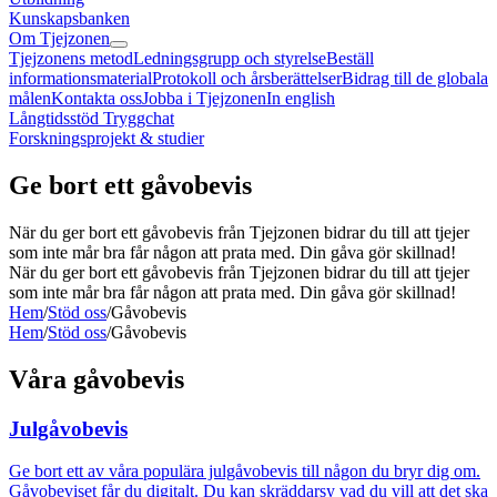
Kunskapsbanken
Om Tjejzonen
Tjejzonens metod
Ledningsgrupp och styrelse
Beställ
informationsmaterial
Protokoll och årsberättelser
Bidrag till de globala
målen
Kontakta oss
Jobba i Tjejzonen
In english
Långtidsstöd Tryggchat
Forskningsprojekt & studier
Ge bort ett gåvobevis
När du ger bort ett gåvobevis från Tjejzonen bidrar du till att tjejer
som inte mår bra får någon att prata med. Din gåva gör skillnad!
När du ger bort ett gåvobevis från Tjejzonen bidrar du till att tjejer
som inte mår bra får någon att prata med. Din gåva gör skillnad!
Hem
/
Stöd oss
/
Gåvobevis
Hem
/
Stöd oss
/
Gåvobevis
Våra gåvobevis
Julgåvobevis
Ge bort ett av våra populära julgåvobevis till någon du bryr dig om.
Gåvobeviset får du digitalt. Du kan skräddarsy vad du vill att det ska