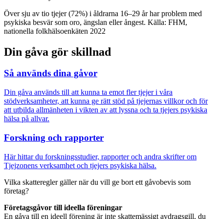
Över sju av tio tjejer (72%) i åldrarna 16–29 år har problem med
psykiska besvär som oro, ängslan eller ångest. Källa: FHM,
nationella folkhälsoenkäten 2022
Din gåva gör skillnad
Så används dina gåvor
Din gåva används till att kunna ta emot fler tjejer i våra
stödverksamheter, att kunna ge rätt stöd på tjejernas villkor och för
att utbilda allmänheten i vikten av att lyssna och ta tjejers psykiska
hälsa på allvar.
Forskning och rapporter
Här hittar du forskningsstudier, rapporter och andra skrifter om
Tjejzonens verksamhet och tjejers psykiska hälsa.
Vilka skatteregler gäller när du vill ge bort ett gåvobevis som
företag?
Företagsgåvor till ideella föreningar
En gåva till en ideell förening är inte skattemässigt avdragsgill, du