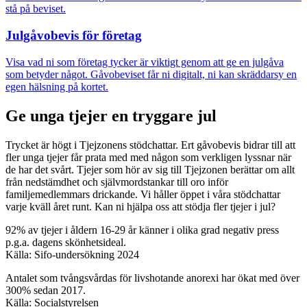
stå på beviset.
Julgåvobevis för företag
Visa vad ni som företag tycker är viktigt genom att ge en julgåva
som betyder något. Gåvobeviset får ni digitalt, ni kan skräddarsy en
egen hälsning på kortet.
Ge unga tjejer en tryggare jul
Trycket är högt i Tjejzonens stödchattar. Ert gåvobevis bidrar till att
fler unga tjejer får prata med med någon som verkligen lyssnar när
de har det svårt. Tjejer som hör av sig till Tjejzonen berättar om allt
från nedstämdhet och självmordstankar till oro inför
familjemedlemmars drickande. Vi håller öppet i våra stödchattar
varje kväll året runt. Kan ni hjälpa oss att stödja fler tjejer i jul?
92% av tjejer i åldern 16-29 år känner i olika grad negativ press
p.g.a. dagens skönhetsideal.
Källa: Sifo-undersökning 2024
Antalet som tvångsvårdas för livshotande anorexi har ökat med över
300% sedan 2017.
Källa: Socialstyrelsen