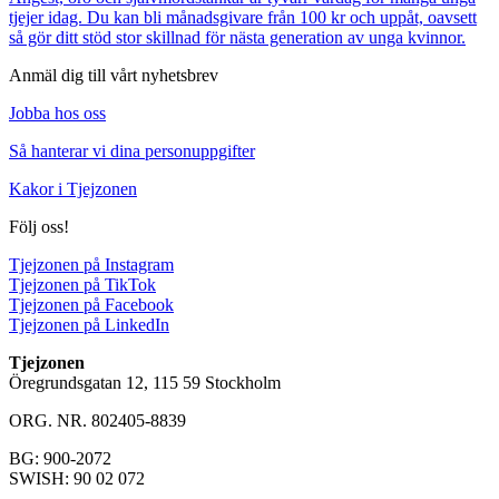
tjejer idag. Du kan bli månadsgivare från 100 kr och uppåt, oavsett
så gör ditt stöd stor skillnad för nästa generation av unga kvinnor.
Anmäl dig till vårt nyhetsbrev
Jobba hos oss
Så hanterar vi dina personuppgifter
Kakor i Tjejzonen
Följ oss!
Tjejzonen på Instagram
Tjejzonen på TikTok
Tjejzonen på Facebook
Tjejzonen på LinkedIn
Tjejzonen
Öregrundsgatan 12, 115 59 Stockholm
ORG. NR. 802405-8839
BG: 900-2072
SWISH: 90 02 072