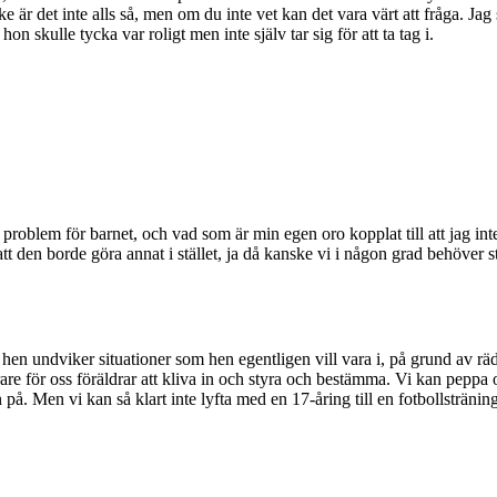
 är det inte alls så, men om du inte vet kan det vara värt att fråga. Ja
n skulle tycka var roligt men inte själv tar sig för att ta tag i.
problem för barnet, och vad som är min egen oro kopplat till att jag inte h
t den borde göra annat i stället, ja då kanske vi i någon grad behöver st
t hen undviker situationer som hen egentligen vill vara i, på grund av rä
årare för oss föräldrar att kliva in och styra och bestämma. Vi kan pep
 på. Men vi kan så klart inte lyfta med en 17-åring till en fotbollsträning