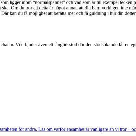
ta vad som ligger inom “normalspannet” och vad som är till exempel tecken
ka. Om du tror att detta är något annat, att ditt barn verkligen inte mår
Där kan du få möjlighet att berätta mer och få guidning i hur din dotte
dchattar. Vi erbjuder även ett långtidsstöd där den stödsökande får en 
samheten för andra. Läs om varför ensamhet är vanligare än vi tror – oc