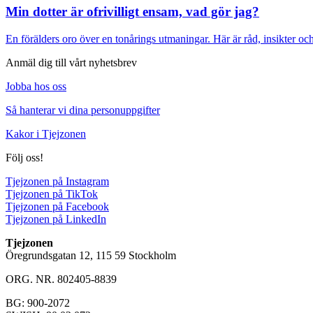
Min dotter är ofrivilligt ensam, vad gör jag?
En förälders oro över en tonårings utmaningar. Här är råd, insikter oc
Anmäl dig till vårt nyhetsbrev
Jobba hos oss
Så hanterar vi dina personuppgifter
Kakor i Tjejzonen
Följ oss!
Tjejzonen på Instagram
Tjejzonen på TikTok
Tjejzonen på Facebook
Tjejzonen på LinkedIn
Tjejzonen
Öregrundsgatan 12, 115 59 Stockholm
ORG. NR. 802405-8839
BG: 900-2072