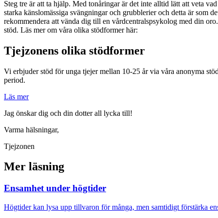
Steg tre är att ta hjälp. Med tonåringar är det inte alltid lätt att ve
starka känslomässiga svängningar och grubblerier och detta är som det s
rekommendera att vända dig till en vårdcentralspsykolog med din oro. 
stöd. Läs mer om våra olika stödformer här:
Tjejzonens olika stödformer
Vi erbjuder stöd för unga tjejer mellan 10-25 år via våra anonyma stö
period.
Läs mer
Jag önskar dig och din dotter all lycka till!
Varma hälsningar,
Tjejzonen
Mer läsning
Ensamhet under högtider
Högtider kan lysa upp tillvaron för många, men samtidigt förstärka en