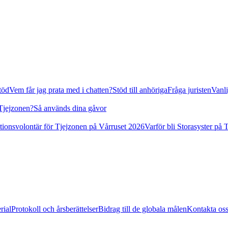
stöd
Vem får jag prata med i chatten?
Stöd till anhöriga
Fråga juristen
Vanli
 Tjejzonen?
Så används dina gåvor
tionsvolontär för Tjejzonen på Vårruset 2026
Varför bli Storasyster på 
rial
Protokoll och årsberättelser
Bidrag till de globala målen
Kontakta os