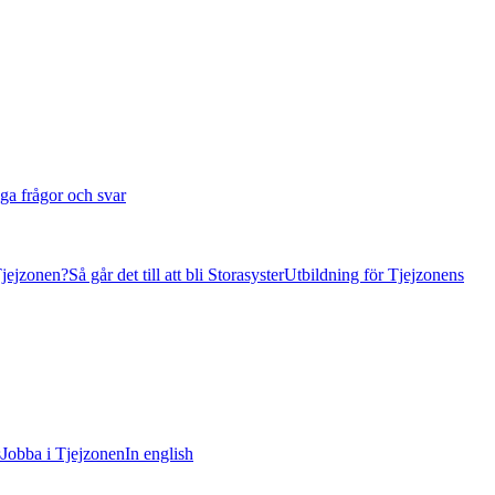
ga frågor och svar
Tjejzonen?
Så går det till att bli Storasyster
Utbildning för Tjejzonens
s
Jobba i Tjejzonen
In english