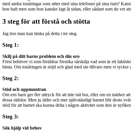
med andra tonåringar som sitter med sina telefoner på sina rum? Kanske
hon haft men som hon kanske lagt åt sidan, eller sådant som du vet att ho
3 steg för att förstå och stötta
Jag tror man kan tänka på detta i tre steg.
Steg 1:
Skilj på ditt barns problem och din oro
Först behöver vi som föräldrar försöka särskilja vad som är ett faktiskt 
bästa. Om tonåringen är nöjd och glad med sin tillvaro men vi tycker at
Steg 2:
Stöd och uppmuntran
Om ens barn ger fler uttryck för att inte må bra, eller om en märker at
dessa rädslor. Men ju äldre och mer självständigt barnet blir desto sv
stöd för att barnet ska kunna delta i någon aktivitet som den är nyfiken
Steg 3:
Sök hjälp vid behov