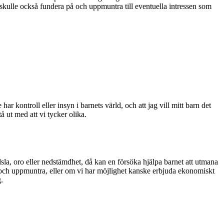
g skulle också fundera på och uppmuntra till eventuella intressen som
ar kontroll eller insyn i barnets värld, och att jag vill mitt barn det
å ut med att vi tycker olika.
dsla, oro eller nedstämdhet, då kan en försöka hjälpa barnet att utmana
pa och uppmuntra, eller om vi har möjlighet kanske erbjuda ekonomiskt
.