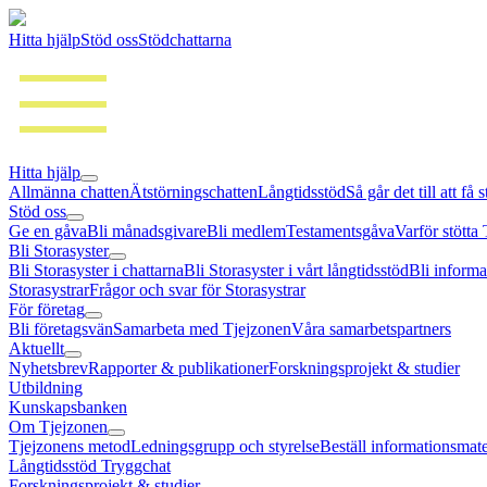
Hitta hjälp
Stöd oss
Stödchattarna
Hitta hjälp
Allmänna chatten
Ätstörningschatten
Långtidsstöd
Så går det till att få 
Stöd oss
Ge en gåva
Bli månadsgivare
Bli medlem
Testamentsgåva
Varför stötta
Bli Storasyster
Bli Storasyster i chattarna
Bli Storasyster i vårt långtidsstöd
Bli informa
Storasystrar
Frågor och svar för Storasystrar
För företag
Bli företagsvän
Samarbeta med Tjejzonen
Våra samarbetspartners
Aktuellt
Nyhetsbrev
Rapporter & publikationer
Forskningsprojekt & studier
Utbildning
Kunskapsbanken
Om Tjejzonen
Tjejzonens metod
Ledningsgrupp och styrelse
Beställ informationsmate
Långtidsstöd Tryggchat
Forskningsprojekt & studier